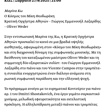
ΚΩΣ | Σάββατο 27/9/2025 | 21:00
Μαρίνα Κω
Ο Κόσμος του Μίκη Θεοδωράκη
Κρατική Ορχήστρα Αθηνών – Γιώργος Εμμανουήλ Λαζαρίδης
– Oliver Weder
Στην εντυπωσιακή Μαρίνα της Κω, η Κρατική Ορχήστρα
Αθηνών προσκαλεί το κοινό σε μια βραδιά υψηλής
αισθητικής, αφιερωμένη στον «Κόσμο του Μίκη Θεοδωράκη»
και στη διαχρονική δύναμη της συμφωνικής μουσικής. Με τη
διεύθυνση του καταξιωμένου μαέστρου Oliver Weder και τη
συμμετοχή δύο εξαιρετικών σολίστ –του Γιώργου Εμμανουήλ
Λαζαρίδη στο πιάνο και του Vicente Campos στην τρομπέτα–
η συναυλία ενορχηστρώνει έναν διάλογο ανάμεσα στη
ρωσική συμφωνική παράδοση και την ελληνική ψυχή.
Το πρόγραμμα ανοίγει με το ευρηματικό Κοντσέρτο για πιάνο
αρ. 1 του Dmitri Shostakovich, ένα έργο γεμάτο σαρκαστικό
χιούμορ, μελωδική εφευρετικότητα και εκτελεστική
πρόκληση. Η αλληλεπίδραση μεταξύ πιάνου και τρομπέτας