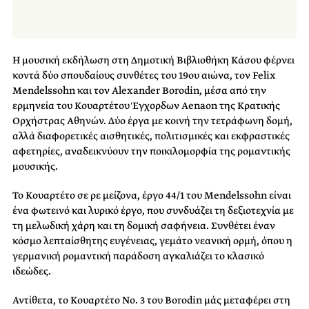
Η μουσική εκδήλωση στη Δημοτική Βιβλιοθήκη Κάσου φέρνει
κοντά δύο σπουδαίους συνθέτες του 19ου αιώνα, τον Felix
Mendelssohn και τον Alexander Borodin, μέσα από την
ερμηνεία του Κουαρτέτου Έγχορδων Aenaon της Κρατικής
Ορχήστρας Αθηνών. Δύο έργα με κοινή την τετράφωνη δομή,
αλλά διαφορετικές αισθητικές, πολιτισμικές και εκφραστικές
αφετηρίες, αναδεικνύουν την ποικιλομορφία της ρομαντικής
μουσικής.
Το Κουαρτέτο σε ρε μείζονα, έργο 44/1 του Mendelssohn είναι
ένα φωτεινό και λυρικό έργο, που συνδυάζει τη δεξιοτεχνία με
τη μελωδική χάρη και τη δομική σαφήνεια. Συνθέτει έναν
κόσμο λεπταίσθητης ευγένειας, γεμάτο νεανική ορμή, όπου η
γερμανική ρομαντική παράδοση αγκαλιάζει το κλασικό
ιδεώδες.
Αντίθετα, το Κουαρτέτο Νο. 3 του Borodin μάς μεταφέρει στη