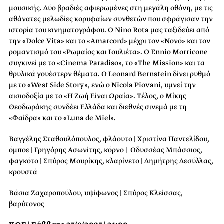
μουσικής. Δύο βραδιές αφιερωμένες στη μεγάλη οθόνη, με τις
αθάνατες μελωδίες κορυφαίων συνθετών που σφράγισαν την
ιστορία του κινηματογράφου. Ο Nino Rota μας ταξιδεύει από
την «Dolce Vita» και το «Amarcord» μέχρι τον «Νονό» και τον
ρομαντισμό του «Ρωμαίος και Ιουλιέτα». Ο Ennio Morricone
συγκινεί με το «Cinema Paradiso», το «The Mission» και τα
θρυλικά γουέστερν θέματα. Ο Leonard Bernstein δίνει ρυθμό
με το «West Side Story», ενώ ο Nicola Piovani, υμνεί την
αισιοδοξία με το «Η Ζωή Είναι Ωραία». Τέλος, ο Μίκης
Θεοδωράκης συνδέει Ελλάδα και διεθνές σινεμά με τη
«Φαίδρα» και το «Luna de Miel».
Βαγγέλης Σταθουλόπουλος, φλάουτο | Χριστίνα Παντελίδου,
όμποε | Γρηγόρης Ασωνίτης, κόρνο | Οδυσσέας Μπάσσιος,
φαγκότο | Σπύρος Μουρίκης, κλαρίνετο | Δημήτρης Δεσύλλας,
κρουστά
Βάσια Ζαχαροπούλου, υψίφωνος | Σπύρος Κλείσσας,
βαρύτονος​