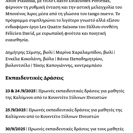
Ástor Piazzolla, με τίτλο Cuatro Estaciones Porteñas,
φέρνουν τη ρυθμική ένταση και την αστική μελαγχολία του
Μπουένος Άιρες μέσα από τη γλώσσα του tango nuevo. Το
πρόγραμμα συμπληρώνει το λιγότερο γνωστό αλλά εξίσου
ενδιαφέρον έργο Les Quatre Saisons του Γάλλου συνθέτη
Félicien David, με ευρωπαϊκή φινέτσα και ποιητική
ευαισθησία.
Δημήτρης Σέμσης, βιολί | Μαρίνα Χαραλαμπίδου, βιολί |
Ενκέλα Κοκολάνη, βιόλα | Βάνια Παπαδημητρίου,
βιολοντσέλο | Τάκης Καπογιάννης, κοντραμπάσο
Εκπαιδευτικές Δράσεις
23 & 24 /9/2025
| Πρωινές εκπαιδευτικές δράσεις για μαθητές
της Καλύμνου από το Κουιντέτο Ξύλινων Πνευστών
25 /9/2025
| Πρωινές εκπαιδευτικές δράσεις για μαθητές της
Καλύμνου από το Κουιντέτο Ξύλινων Πνευστών
30/9/2025
| Πρωινές εκπαιδευτικές δράσεις για τους μαθητές