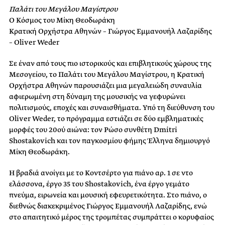
Παλάτι του Μεγάλου Μαγίστρου
Ο Κόσμος του Μίκη Θεοδωράκη
Κρατική Ορχήστρα Αθηνών – Γιώργος Εμμανουήλ Λαζαρίδης
– Oliver Weder
Σε έναν από τους πιο ιστορικούς και επιβλητικούς χώρους της
Μεσογείου, το Παλάτι του Μεγάλου Μαγίστρου, η Κρατική
Ορχήστρα Αθηνών παρουσιάζει μια μεγαλειώδη συναυλία
αφιερωμένη στη δύναμη της μουσικής να γεφυρώνει
πολιτισμούς, εποχές και συναισθήματα. Υπό τη διεύθυνση του
Oliver Weder, το πρόγραμμα εστιάζει σε δύο εμβληματικές
μορφές του 20ού αιώνα: τον Ρώσο συνθέτη Dmitri
Shostakovich και τον παγκοσμίου φήμης Έλληνα δημιουργό
Μίκη Θεοδωράκη.
Η βραδιά ανοίγει με το Κοντσέρτο για πιάνο αρ. 1 σε ντο
ελάσσονα, έργο 35 του Shostakovich, ένα έργο γεμάτο
πνεύμα, ειρωνεία και μουσική εφευρετικότητα. Στο πιάνο, ο
διεθνώς διακεκριμένος Γιώργος Εμμανουήλ Λαζαρίδης, ενώ
στο απαιτητικό μέρος της τρομπέτας συμπράττει ο κορυφαίος