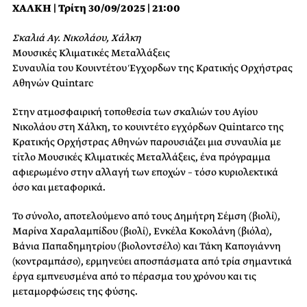
ΧΑΛΚΗ | Τρίτη 30/09/2025 | 21:00
Σκαλιά Αγ. Νικολάου, Χάλκη
Μουσικές Κλιματικές Μεταλλάξεις
Συναυλία του Κουιντέτου Έγχορδων της Κρατικής Ορχήστρας
Αθηνών Quintarc
Στην ατμοσφαιρική τοποθεσία των σκαλιών του Αγίου
Νικολάου στη Χάλκη, το κουιντέτο εγχόρδων Quintarco της
Κρατικής Ορχήστρας Αθηνών παρουσιάζει μια συναυλία με
τίτλο Μουσικές Κλιματικές Μεταλλάξεις, ένα πρόγραμμα
αφιερωμένο στην αλλαγή των εποχών – τόσο κυριολεκτικά
όσο και μεταφορικά.
Το σύνολο, αποτελούμενο από τους Δημήτρη Σέμση (βιολί),
Μαρίνα Χαραλαμπίδου (βιολί), Ενκέλα Κοκολάνη (βιόλα),
Βάνια Παπαδημητρίου (βιολοντσέλο) και Τάκη Καπογιάννη
(κοντραμπάσο), ερμηνεύει αποσπάσματα από τρία σημαντικά
έργα εμπνευσμένα από το πέρασμα του χρόνου και τις
μεταμορφώσεις της φύσης.