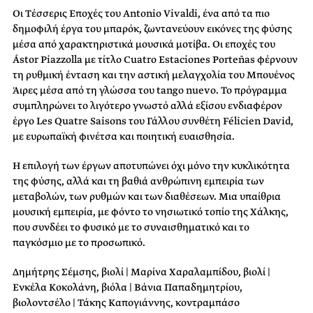
Οι Τέσσερις Εποχές του Antonio Vivaldi, ένα από τα πιο
δημοφιλή έργα του μπαρόκ, ζωντανεύουν εικόνες της φύσης
μέσα από χαρακτηριστικά μουσικά μοτίβα. Οι εποχές του
Ástor Piazzolla με τίτλο Cuatro Estaciones Porteñas φέρνουν
τη ρυθμική ένταση και την αστική μελαγχολία του Μπουένος
Άιρες μέσα από τη γλώσσα του tango nuevo. Το πρόγραμμα
συμπληρώνει το λιγότερο γνωστό αλλά εξίσου ενδιαφέρον
έργο Les Quatre Saisons του Γάλλου συνθέτη Félicien David,
με ευρωπαϊκή φινέτσα και ποιητική ευαισθησία.
Η επιλογή των έργων αποτυπώνει όχι μόνο την κυκλικότητα
της φύσης, αλλά και τη βαθιά ανθρώπινη εμπειρία των
μεταβολών, των ρυθμών και των διαθέσεων. Μια υπαίθρια
μουσική εμπειρία, με φόντο το νησιωτικό τοπίο της Χάλκης,
που συνδέει το φυσικό με το συναισθηματικό και το
παγκόσμιο με το προσωπικό.
Δημήτρης Σέμσης, βιολί | Μαρίνα Χαραλαμπίδου, βιολί |
Ενκέλα Κοκολάνη, βιόλα | Βάνια Παπαδημητρίου,
βιολοντσέλο | Τάκης Καπογιάννης, κοντραμπάσο