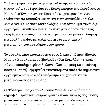
Σε έναν χώρο πνευματικής περισυλλογής και εξαιρετικής
ακουστικής, τον Ιερό Ναό του Ευαγγελισμού της Θεοτόκου, το
Κουιντέτο Έγχορδων της Κρατικής Ορχήστρας Αθηνών
Quintarco παρουσιάζει μια πρωτότυπη συναυλία με τίτλο
Μουσικές Κλιματικές Μεταλλάξεις. Το πρόγραμμα συνδυάζει
έργα τριών συνθετών που εμπνεύστηκαν από τις τέσσερις
εποχές του χρόνου, αποδίδοντας με μουσικά μέσα τη διαρκή
μεταβολή της φύσης, αλλά και τη συναισθηματική
μετακίνηση του ανθρώπου στον χρόνο.
Το σύνολο, αποτελούμενο από τους Δημήτρη Σέμση (βιολί),
Μαρίνα Χαραλαμπίδου (βιολί), Ενκέλα Κοκολάνη (βιόλα),
Βάνια Παπαδημητρίου (βιολοντσέλο) και Τάκη Καπογιάννη
(κοντραμπάσο), ερμηνεύει αποσπάσματα από τρία σημαντικά
έργα εμπνευσμένα από το πέρασμα του χρόνου και τις
μεταμορφώσεις της φύσης.
Οι Τέσσερις Εποχές του Antonio Vivaldi, ένα από τα πιο
δημοφιλή έργα του μπαρόκ, ζωντανεύουν εικόνες της φύσης
μέσα από χαρακτηριστικά μουσικά μοτίβα. Οι εποχές του