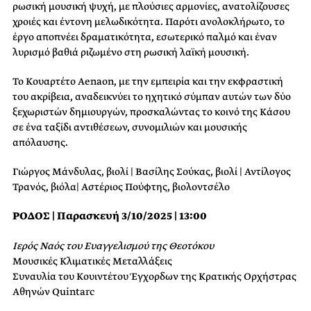
ρωσική μουσική ψυχή, με πλούσιες αρμονίες, ανατολίζουσες
χροιές και έντονη μελωδικότητα. Παρότι ανολοκλήρωτο, το
έργο αποπνέει δραματικότητα, εσωτερικό παλμό και έναν
λυρισμό βαθιά ριζωμένο στη ρωσική λαϊκή μουσική.
Το Κουαρτέτο Aenaon, με την εμπειρία και την εκφραστική
του ακρίβεια, αναδεικνύει το ηχητικό σύμπαν αυτών των δύο
ξεχωριστών δημιουργών, προσκαλώντας το κοινό της Κάσου
σε ένα ταξίδι αντιθέσεων, συνομιλιών και μουσικής
απόλαυσης.
Γιώργος Μάνδυλας, βιολί | Βασίλης Σούκας, βιολί | Αντίλογος
Τρανός, βιόλα| Αστέριος Πούφτης, βιολοντσέλο
ΡΟΔΟΣ | Παρασκευή 3/10/2025 | 13:00
Ιερός Ναός του Ευαγγελισμού της Θεοτόκου
Μουσικές Κλιματικές Μεταλλάξεις
Συναυλία του Κουιντέτου Έγχορδων της Κρατικής Ορχήστρας
Αθηνών Quintarc