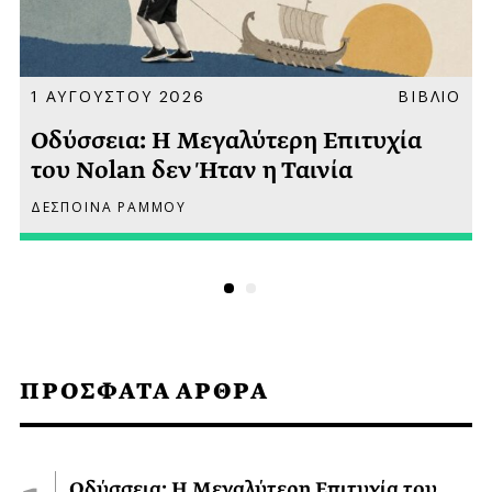
Α
1 ΑΥΓΟΥΣΤΟΥ 2026
ΒΙΒΛΙΟ
Οδύσσεια: Η Μεγαλύτερη Επιτυχία
του Nolan δεν Ήταν η Ταινία
ΔΕΣΠΟΙΝΑ ΡΑΜΜΟΥ
ΠΡΟΣΦΑΤΑ ΑΡΘΡΑ
Οδύσσεια: Η Μεγαλύτερη Επιτυχία του