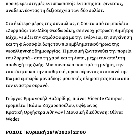
προσφέρει στιγμές εντυπωσιακής έντασης και φινέτσας,
αναδεικνύοντας τη δεξιοτεχνία των δύο σολίστ.
Στο δεύτερο μέρος της συναυλίας, η Σουίτα από το μπαλέτο
«Ζορμπάς» του Μίκη Θεοδωράκη, σε ενορχήστρωση Δημήτρη
Μίχα, γεμίζει την ατμόσφαιρα με την ενέργεια, τη συγκίνηση
και τη φιλοσοφία ζωής του πιο εμβληματικού ήρωα της
νεοελληνικής δημιουργίας. Η μουσική ζωντανεύει την πορεία
του Ζορμπά – από τη χαρά και τη λύπη, μέχρι την απόλυτη
αποδοχή της ζωής. Μια συναυλία που τιμά τη μνήμη, την
ταυτότητα και την αισθητική, προσφέροντας στο κοινό της
Κω μια εμπειρία μοναδικής μουσικής πληρότητας κάτω από
τον έναστρο ουρανό.
Γιώργος Εμμανουήλ Λαζαρίδης, πιάνο | Vicente Campos,
τρομπέτα | Βάσια Ζαχαροπούλου, υψίφωνος
Κρατική Ορχήστρα Αθηνών | Μουσική διεύθυνση: Oliver
Weder
ΡΟΔΟΣ | Κυριακή 28/9/2025 | 21:00