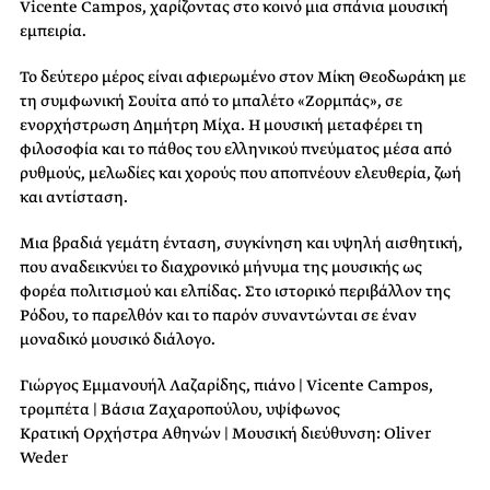
Vicente Campos, χαρίζοντας στο κοινό μια σπάνια μουσική
εμπειρία.
Το δεύτερο μέρος είναι αφιερωμένο στον Μίκη Θεοδωράκη με
τη συμφωνική Σουίτα από το μπαλέτο «Ζορμπάς», σε
ενορχήστρωση Δημήτρη Μίχα. Η μουσική μεταφέρει τη
φιλοσοφία και το πάθος του ελληνικού πνεύματος μέσα από
ρυθμούς, μελωδίες και χορούς που αποπνέουν ελευθερία, ζωή
και αντίσταση.
Μια βραδιά γεμάτη ένταση, συγκίνηση και υψηλή αισθητική,
που αναδεικνύει το διαχρονικό μήνυμα της μουσικής ως
φορέα πολιτισμού και ελπίδας. Στο ιστορικό περιβάλλον της
Ρόδου, το παρελθόν και το παρόν συναντώνται σε έναν
μοναδικό μουσικό διάλογο.
Γιώργος Εμμανουήλ Λαζαρίδης, πιάνο | Vicente Campos,
τρομπέτα | Βάσια Ζαχαροπούλου, υψίφωνος
Κρατική Ορχήστρα Αθηνών | Μουσική διεύθυνση: Oliver
Weder