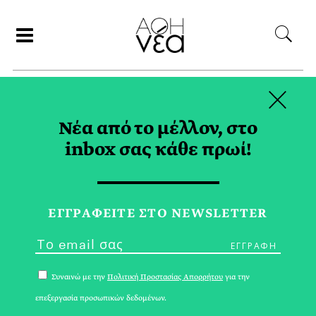
×
ΑΝΑΖΗΤΗΣΗ
Νέα από το μέλλον, στο
inbox σας κάθε πρωί!
ΛΕΡΟΣ TAG
ΕΓΓPΑΦΕΙΤΕ ΣΤΟ NEWSLETTER
Συναινώ με την
Πολιτική Προστασίας Απορρήτου
για την
επεξεργασία προσωπικών δεδομένων.