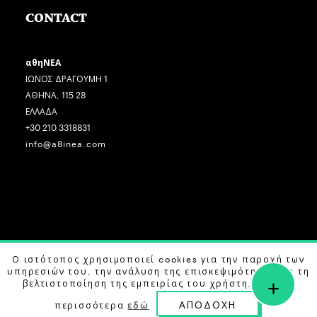
CONTACT
αθηΝΕΑ
ΙΩΝΟΣ ΔΡΑΓΟΥΜΗ 1
ΑΘΗΝΑ, 115 28
ΕΛΛΑΔΑ
+30 210 3318831
info@a8inea.com
COPYRIGHT © 2026 αθηΝΕΑ, ALL RIGHTS RESERVED.
Ο ιστότοπος χρησιμοποιεί cookies για την παροχή των
υπηρεσιών του, την ανάλυση της επισκεψιμότητας και τη
+
DESIGN BY
G DESIGN STUDIO
. DEVELOPED BY
B LABS
.
βελτιστοποίηση της εμπειρίας του χρήστη. Μάθετε
ΑΠΟΔΟΧΗ
περισσότερα
εδώ