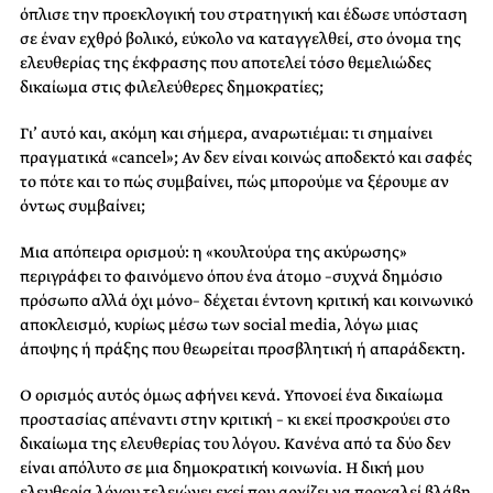
όπλισε την προεκλογική του στρατηγική και έδωσε υπόσταση
σε έναν εχθρό βολικό, εύκολο να καταγγελθεί, στο όνομα της
ελευθερίας της έκφρασης που αποτελεί τόσο θεμελιώδες
δικαίωμα στις φιλελεύθερες δημοκρατίες;
Γι’ αυτό και, ακόμη και σήμερα, αναρωτιέμαι: τι σημαίνει
πραγματικά «cancel»; Αν δεν είναι κοινώς αποδεκτό και σαφές
το πότε και το πώς συμβαίνει, πώς μπορούμε να ξέρουμε αν
όντως συμβαίνει;
Μια απόπειρα ορισμού: η «κουλτούρα της ακύρωσης»
περιγράφει το φαινόμενο όπου ένα άτομο –συχνά δημόσιο
πρόσωπο αλλά όχι μόνο– δέχεται έντονη κριτική και κοινωνικό
αποκλεισμό, κυρίως μέσω των social media, λόγω μιας
άποψης ή πράξης που θεωρείται προσβλητική ή απαράδεκτη.
Ο ορισμός αυτός όμως αφήνει κενά. Υπονοεί ένα δικαίωμα
προστασίας απέναντι στην κριτική – κι εκεί προσκρούει στο
δικαίωμα της ελευθερίας του λόγου. Κανένα από τα δύο δεν
είναι απόλυτο σε μια δημοκρατική κοινωνία. Η δική μου
ελευθερία λόγου τελειώνει εκεί που αρχίζει να προκαλεί βλάβη