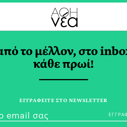
ΥΧΙΑ ΓΙΑΝΝΑΚΗ TAG
από το μέλλον, στο inbo
κάθε πρωί!
23/07/19
6+6 Προτάσει
ΕΓΓPΑΦΕΙΤΕ ΣΤΟ NEWSLETTER
και Μεγάλου