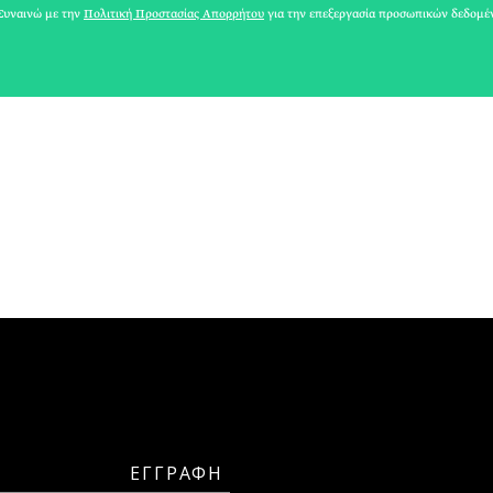
ΑΘΗΝΕΑ
υναινώ με την
Πολιτική Προστασίας Απορρήτου
για την επεξεργασία προσωπικών δεδομέ