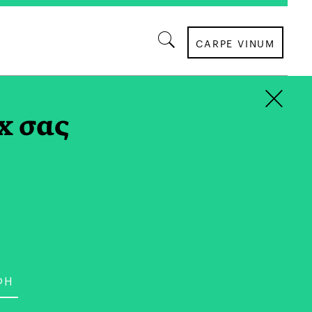
CARPE VINUM
×
x σας
ΒΙΒΛΙΟ
ς Βιβλίων για Μικρούς
ς