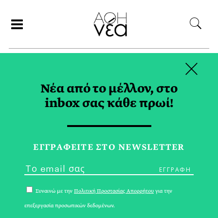
×
ΑΝΑΖΗΤΗΣΗ
Νέα από το μέλλον, στο
inbox σας κάθε πρωί!
ELCULTURE TAG
ΕΓΓPΑΦΕΙΤΕ ΣΤΟ NEWSLETTER
Συναινώ με την
Πολιτική Προστασίας Απορρήτου
για την
επεξεργασία προσωπικών δεδομένων.