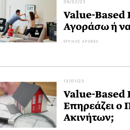
09/02/23
Value-Based R
Αγοράσω ή να
ΕΡΡΙΚΟΣ ΑΡΩΝΕΣ
13/01/23
Value-Based R
Επηρεάζει ο 
Ακινήτων;