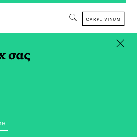
CARPE VINUM
×
x σας
ΟΙΚΟΝΟΜΙΑ
eal Estate | Πώς
ην Αγορά Ακινήτων οι
ς Αλλαγές