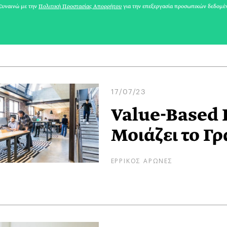
υναινώ με την
Πολιτική Προστασίας Απορρήτου
για την επεξεργασία προσωπικών δεδομέ
ΕΡΡΙΚΟΣ ΑΡΩΝΕΣ
17/07/23
Value-Based R
Μοιάζει το Γ
ΕΡΡΙΚΟΣ ΑΡΩΝΕΣ