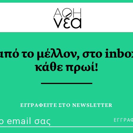
ΙΚΟΣ ΑΡΩΝΕΣ TAG
από το μέλλον, στο inbo
κάθε πρωί!
29/09/23
Value-Based R
ΕΓΓPΑΦΕΙΤΕ ΣΤΟ NEWSLETTER
Επηρεάζουν τ
Δημογραφικέ