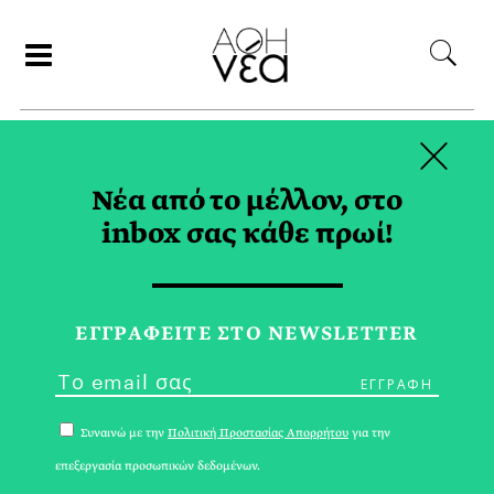
×
ΑΝΑΖΗΤΗΣΗ
Νέα από το μέλλον, στο
inbox σας κάθε πρωί!
ΦΟΒΟΣ TAG
ΕΓΓPΑΦΕΙΤΕ ΣΤΟ NEWSLETTER
Συναινώ με την
Πολιτική Προστασίας Απορρήτου
για την
επεξεργασία προσωπικών δεδομένων.