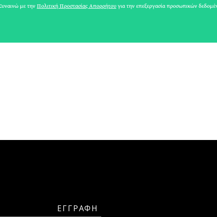
ΑΘΗΝΕΑ
υναινώ με την
Πολιτική Προστασίας Απορρήτου
για την επεξεργασία προσωπικών δεδομέ