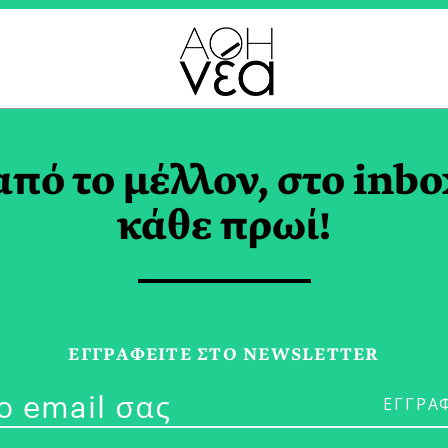
M FARK TO FORK TAG
από το μέλλον, στο inbo
κάθε πρωί!
18/06/26
#BraveNewGa
ΕΓΓPΑΦΕΙΤΕ ΣΤΟ NEWSLETTER
της Eλληνική