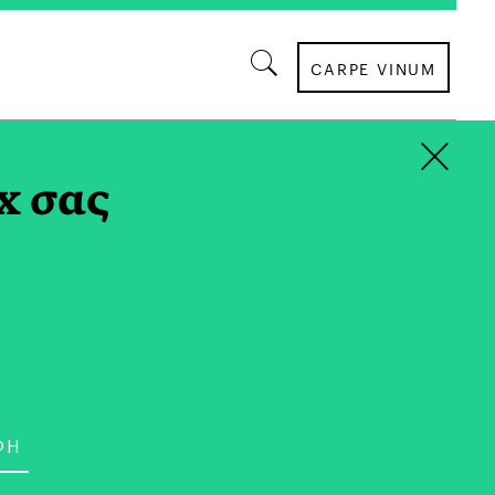
CARPE VINUM
×
x σας
ΑΦΙΕΡΩΜΑΤΑ
stronomy: Το Mέλλον
ς Γαστρονομίας