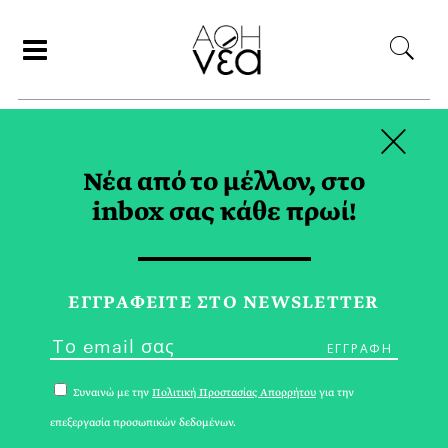
×
ΑΝΑΖΗΤΗΣΗ
Νέα από το μέλλον, στο
inbox σας κάθε πρωί!
ΦΥΣΗ TAG
ΕΓΓPΑΦΕΙΤΕ ΣΤΟ NEWSLETTER
Συναινώ με την
Πολιτική Προστασίας Απορρήτου
για την
επεξεργασία προσωπικών δεδομένων.