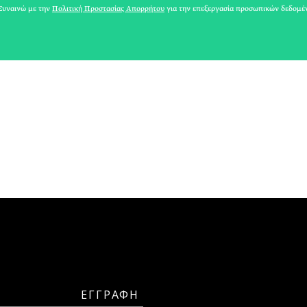
ΚΩΝΣΤΑΝΤΙΝΟΣ ΤΖΗΡΑΣ
υναινώ με την
Πολιτική Προστασίας Απορρήτου
για την επεξεργασία προσωπικών δεδομέ