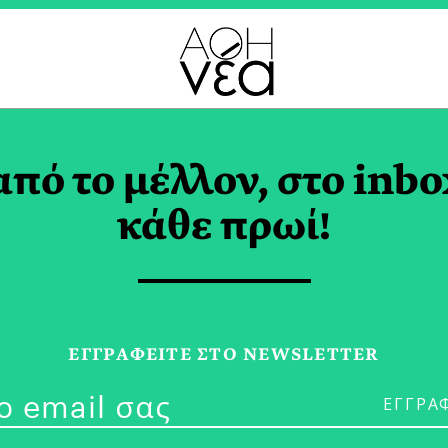
Α ΣΤΟ ΜΠΑΛΚΟΝΙ TAG
από το μέλλον, στο inbo
κάθε πρωί!
30/04/20
Αυτή την Άνο
ΕΓΓPΑΦΕΙΤΕ ΣΤΟ NEWSLETTER
Χέρια Μας