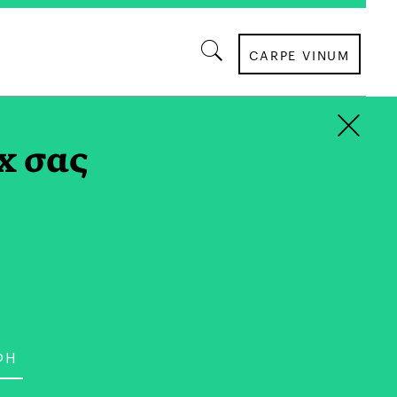
CARPE VINUM
×
x σας
ΤΡΟΠΟΣ ΖΩΗΣ
ιξη, Ας Λερώσουμε τα