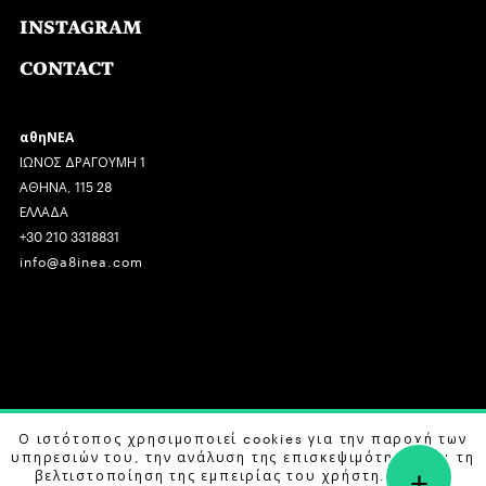
INSTAGRAM
CONTACT
αθηΝΕΑ
ΙΩΝΟΣ ΔΡΑΓΟΥΜΗ 1
ΑΘΗΝΑ, 115 28
ΕΛΛΑΔΑ
+30 210 3318831
info@a8inea.com
COPYRIGHT © 2026 αθηΝΕΑ, ALL RIGHTS RESERVED.
Ο ιστότοπος χρησιμοποιεί cookies για την παροχή των
υπηρεσιών του, την ανάλυση της επισκεψιμότητας και τη
+
DESIGN BY
G DESIGN STUDIO
. DEVELOPED BY
B LABS
.
βελτιστοποίηση της εμπειρίας του χρήστη. Μάθετε