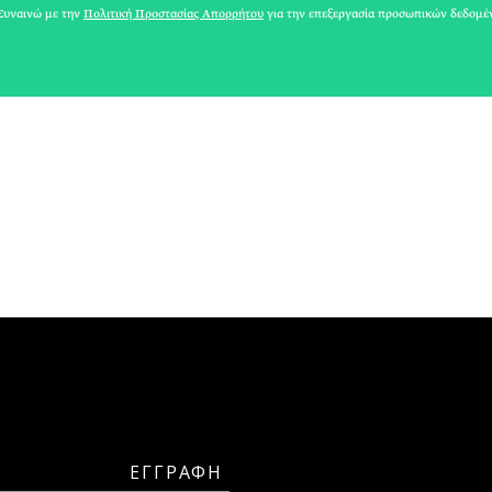
ΚΩΝΣΤΑΝΤΙΝΟΣ ΤΖΗΡΑΣ
υναινώ με την
Πολιτική Προστασίας Απορρήτου
για την επεξεργασία προσωπικών δεδομέ