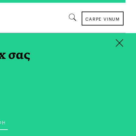
CARPE VINUM
×
ΔΙΚΟΤΥΛΟ TAG
x σας
ΤΡΟΠΟΣ ΖΩΗΣ
ιξη, Ας Λερώσουμε τα