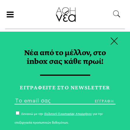
×
ΑΝΑΖΗΤΗΣΗ
Νέα από το μέλλον, στο
inbox σας κάθε πρωί!
HEALTHSPAN TAG
ΕΓΓPΑΦΕΙΤΕ ΣΤΟ NEWSLETTER
Συναινώ με την
Πολιτική Προστασίας Απορρήτου
για την
επεξεργασία προσωπικών δεδομένων.