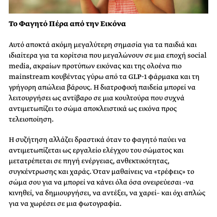
Το Φαγητό Πέρα από την Εικόνα
Αυτό αποκτά ακόμη μεγαλύτερη σημασία για τα παιδιά και
ιδιαίτερα για τα κορίτσια που μεγαλώνουν σε μια εποχή social
media, ακραίων προτύπων εικόνας και της ολοένα πιο
mainstream κουβέντας γύρω από τα GLP-1 φάρμακα και τη
γρήγορη απώλεια βάρους. Η διατροφική παιδεία μπορεί να
λειτουργήσει ως αντίβαρο σε μια κουλτούρα που συχνά
αντιμετωπίζει το σώμα αποκλειστικά ως εικόνα προς
τελειοποίηση.
Η συζήτηση αλλάζει δραστικά όταν το φαγητό παύει να
αντιμετωπίζεται ως εργαλείο ελέγχου του σώματος και
μετατρέπεται σε πηγή ενέργειας, ανθεκτικότητας,
συγκέντρωσης και χαράς. Όταν μαθαίνεις να «τρέφεις» το
σώμα σου για να μπορεί να κάνει όλα όσα ονειρεύεσαι –να
κινηθεί, να δημιουργήσει, να αντέξει, να χαρεί– και όχι απλώς
για να χωρέσει σε μια φωτογραφία.