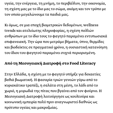
υγεία, την ενέργεια, τη μνήμη, το περιβάλλον, την οικονομία,
τη σχέση μας με το ίδιο μας το σώμα, ακόμη και τον τρόπο με
τον οποίο μεγαλώνουμε τα παιδιά μας.
Κι όμως, σε μια εποχή βιομετρικών δεδομένων, wellness
trends και ατελείωτης πληροφορίας, η σχέση πολλών
ανθρώπων με το ίδιο τους το φαγητό παραμένει εντυπωσιακά
επιφανειακή. Την ώρα που μετράμε βήματα, ύπνο, θερμίδες
και βιοδείκτες σε πραγματικό χρόνο, η ουσιαστική κατανόηση
του ίδιου του φαγητού παραμένει συχνά περιορισμένη.
Από τη Μεσογειακή Διατροφή στο Food Literacy
Στην Ελλάδα, η σχέση με το φαγητό υπήρξε για δεκαετίες
βαθιά βιωματική. Η φασαρία τριών γενεών γύρω από το
κυριακάτικο τραπέζι, η σαλάτα στη μέση, το λάδι από το
χωριό, η μυρωδιά της πίτας που βγαίνει από τον φούρνο. Η
Μεσογειακή Διατροφή λειτούργησε ως κουλτούρα και
κοινωνική εμπειρία πολύ πριν αναγνωριστεί διεθνώς ως
πρότυπο υγείας και μακροζωίας.