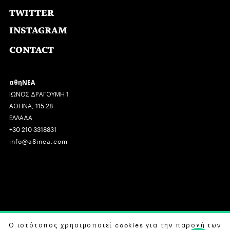
TWITTER
INSTAGRAM
CONTACT
αθηΝΕΑ
ΙΩΝΟΣ ΔΡΑΓΟΥΜΗ 1
ΑΘΗΝΑ, 115 28
ΕΛΛΑΔΑ
+30 210 3318831
info@a8inea.com
COPYRIGHT © 2026 αθηΝΕΑ, ALL RIGHTS RESERVED.
Ο ιστότοπος χρησιμοποιεί cookies για την παροχή των