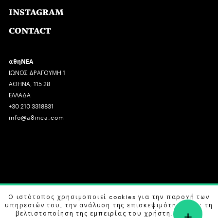
INSTAGRAM
CONTACT
αθηΝΕΑ
ΙΩΝΟΣ ΔΡΑΓΟΥΜΗ 1
ΑΘΗΝΑ, 115 28
ΕΛΛΑΔΑ
+30 210 3318831
info@a8inea.com
COPYRIGHT © 2026 αθηΝΕΑ, ALL RIGHTS RESERVED.
Ο ιστότοπος χρησιμοποιεί cookies για την παροχή των
υπηρεσιών του, την ανάλυση της επισκεψιμότητας και τη
+
DESIGN BY
G DESIGN STUDIO
. DEVELOPED BY
B LABS
.
βελτιστοποίηση της εμπειρίας του χρήστη. Μάθετε