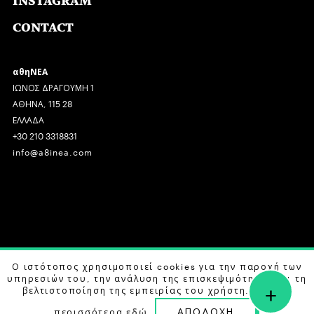
INSTAGRAM
CONTACT
αθηΝΕΑ
ΙΩΝΟΣ ΔΡΑΓΟΥΜΗ 1
ΑΘΗΝΑ, 115 28
ΕΛΛΑΔΑ
+30 210 3318831
info@a8inea.com
COPYRIGHT © 2026 αθηΝΕΑ, ALL RIGHTS RESERVED.
Ο ιστότοπος χρησιμοποιεί cookies για την παροχή των
υπηρεσιών του, την ανάλυση της επισκεψιμότητας και τη
+
DESIGN BY
G DESIGN STUDIO
. DEVELOPED BY
B LABS
.
βελτιστοποίηση της εμπειρίας του χρήστη. Μάθετε
ΑΠΟΔΟΧΗ
περισσότερα
εδώ