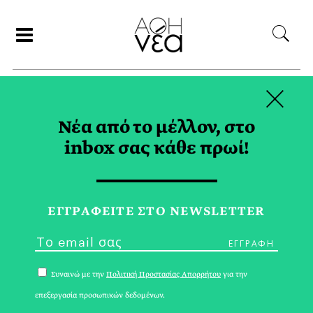
×
ΑΝΑΖΗΤΗΣΗ
Νέα από το μέλλον, στο
inbox σας κάθε πρωί!
ΙΔΡΥΜΑ Β. & Μ.
ΘΕΟΧΑΡΑΚΗ TAG
ΕΓΓPΑΦΕΙΤΕ ΣΤΟ NEWSLETTER
Συναινώ με την
Πολιτική Προστασίας Απορρήτου
για την
επεξεργασία προσωπικών δεδομένων.