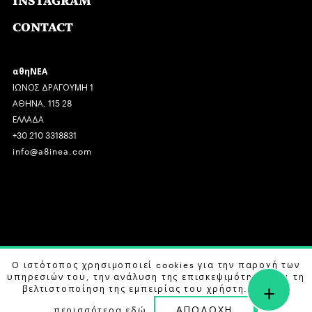
INSTAGRAM
CONTACT
αθηΝΕΑ
ΙΩΝΟΣ ΔΡΑΓΟΥΜΗ 1
ΑΘΗΝΑ, 115 28
ΕΛΛΑΔΑ
+30 210 3318831
info@a8inea.com
COPYRIGHT © 2026 αθηΝΕΑ, ALL RIGHTS RESERVED.
Ο ιστότοπος χρησιμοποιεί cookies για την παροχή των
υπηρεσιών του, την ανάλυση της επισκεψιμότητας και τη
+
DESIGN BY
G DESIGN STUDIO
. DEVELOPED BY
B LABS
.
βελτιστοποίηση της εμπειρίας του χρήστη. Μάθετε
ΑΠΟΔΟΧΗ
περισσότερα
εδώ