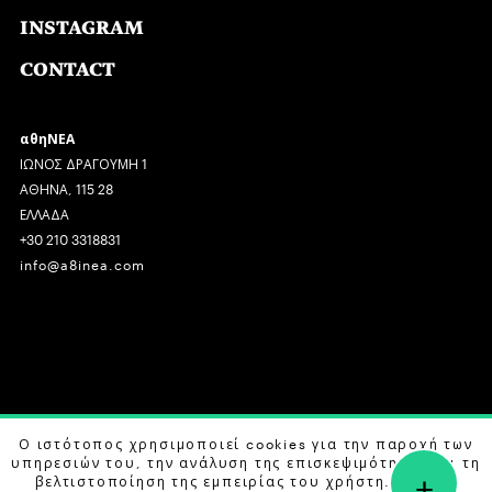
INSTAGRAM
CONTACT
αθηΝΕΑ
ΙΩΝΟΣ ΔΡΑΓΟΥΜΗ 1
ΑΘΗΝΑ, 115 28
ΕΛΛΑΔΑ
+30 210 3318831
info@a8inea.com
COPYRIGHT © 2026 αθηΝΕΑ, ALL RIGHTS RESERVED.
Ο ιστότοπος χρησιμοποιεί cookies για την παροχή των
υπηρεσιών του, την ανάλυση της επισκεψιμότητας και τη
+
DESIGN BY
G DESIGN STUDIO
. DEVELOPED BY
B LABS
.
βελτιστοποίηση της εμπειρίας του χρήστη. Μάθετε