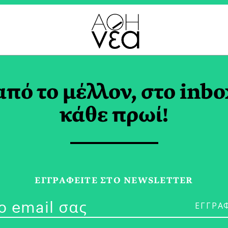
ERVIEW TAG
από το μέλλον, στο inbo
κάθε πρωί!
12/05/23
Φαίνη Χατζηα
ΕΓΓPΑΦΕΙΤΕ ΣΤΟ NEWSLETTER
Έμεινε στα Λό
για Μένα»