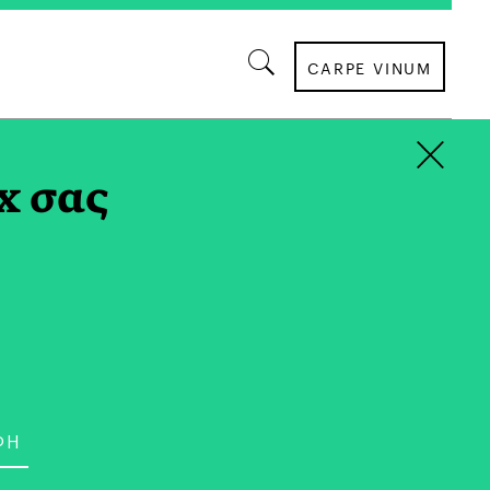
CARPE VINUM
×
x σας
ΣΥΝΕΝΤΕΥΞΕΙΣ
θανασιάδου: «Δεν
για. Αυτό Θέλω να Λένε