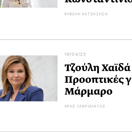
ΚΥΒΕΛΗ ΧΑΤΖΗΖΗΣΗ
19/04/23
Τζούλη Χαϊδά 
Προοπτικές γ
Μάρμαρο
ΑΡΗΣ ΓΑΒΡΙΕΛΑΤΟΣ