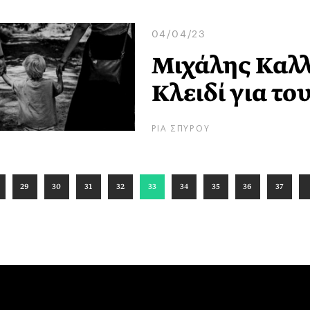
04/04/23
Μιχάλης Καλλ
Κλειδί για το
ΡΙΑ ΣΠΥΡΟΥ
29
30
31
32
33
34
35
36
37