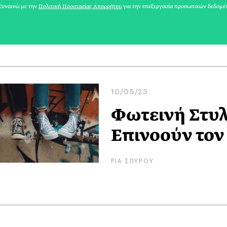
υναινώ με την
Πολιτική Προστασίας Απορρήτου
για την επεξεργασία προσωπικών δεδομέ
ΚΥΒΕΛΗ ΧΑΤΖΗΖΗΣΗ
10/05/23
Φωτεινή Στυλ
Επινοούν τον
ΡΙΑ ΣΠΥΡΟΥ