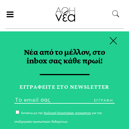
×
ΑΝΑΖΗΤΗΣΗ
Νέα από το μέλλον, στο
inbox σας κάθε πρωί!
INTERVIEW TAG
ΕΓΓPΑΦΕΙΤΕ ΣΤΟ NEWSLETTER
Συναινώ με την
Πολιτική Προστασίας Απορρήτου
για την
επεξεργασία προσωπικών δεδομένων.