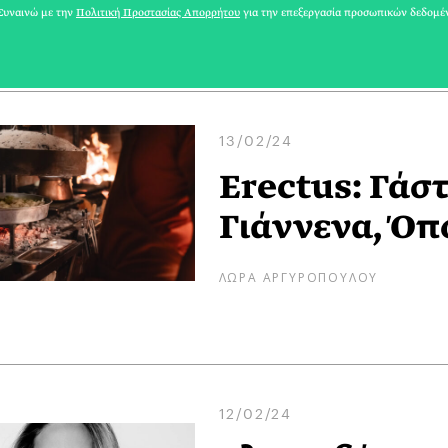
ΡΙΑ ΣΠΥΡΟΥ
υναινώ με την
Πολιτική Προστασίας Απορρήτου
για την επεξεργασία προσωπικών δεδομέ
13/02/24
Erectus: Γάσ
Γιάννενα, Ό
ΛΩΡΑ ΑΡΓΥΡΟΠΟΥΛΟΥ
12/02/24