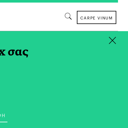
CARPE VINUM
×
x σας
ΤΑΞΙΔΙ
τους Καλαρρύτες στα
ζουμέρκα