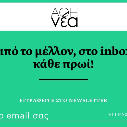
ΙΡΟΣ TAG
από το μέλλον, στο inbo
κάθε πρωί!
29/05/24
Με Αφετηρία 
ΕΓΓPΑΦΕΙΤΕ ΣΤΟ NEWSLETTER
Μαγευτικά Τ