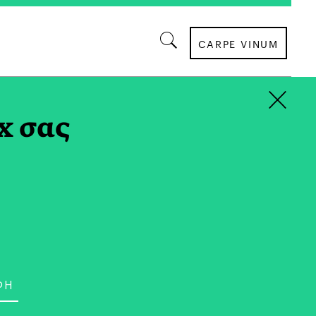
CARPE VINUM
×
x σας
ΟΙΚΟΓΕΝΕΙΑ
 Challenge: Έζησαν
ι Εμείς Καλύτερα