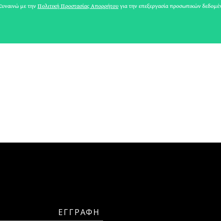
ΑΘΗΝΕΑ
υναινώ με την
Πολιτική Προστασίας Απορρήτου
για την επεξεργασία προσωπικών δεδομέ