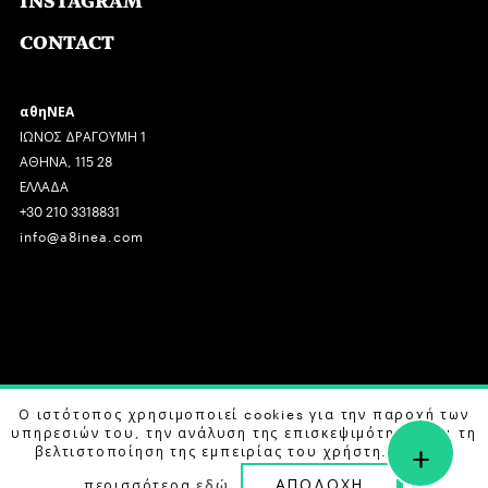
INSTAGRAM
CONTACT
αθηΝΕΑ
ΙΩΝΟΣ ΔΡΑΓΟΥΜΗ 1
ΑΘΗΝΑ, 115 28
ΕΛΛΑΔΑ
+30 210 3318831
info@a8inea.com
COPYRIGHT © 2026 αθηΝΕΑ, ALL RIGHTS RESERVED.
Ο ιστότοπος χρησιμοποιεί cookies για την παροχή των
υπηρεσιών του, την ανάλυση της επισκεψιμότητας και τη
+
DESIGN BY
G DESIGN STUDIO
. DEVELOPED BY
B LABS
.
βελτιστοποίηση της εμπειρίας του χρήστη. Μάθετε
ΑΠΟΔΟΧΗ
περισσότερα
εδώ