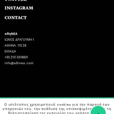
INSTAGRAM
CONTACT
αθηΝΕΑ
ΙΩΝΟΣ ΔΡΑΓΟΥΜΗ 1
ΑΘΗΝΑ, 115 28
ΕΛΛΑΔΑ
+30 210 3318831
info@a8inea.com
COPYRIGHT © 2026 αθηΝΕΑ, ALL RIGHTS RESERVED.
Ο ιστότοπος χρησιμοποιεί cookies για την παροχή των
υπηρεσιών του, την ανάλυση της επισκεψιμότητας και τη
+
DESIGN BY
G DESIGN STUDIO
. DEVELOPED BY
B LABS
.
βελτιστοποίηση της εμπειρίας του χρήστη. Μάθετε