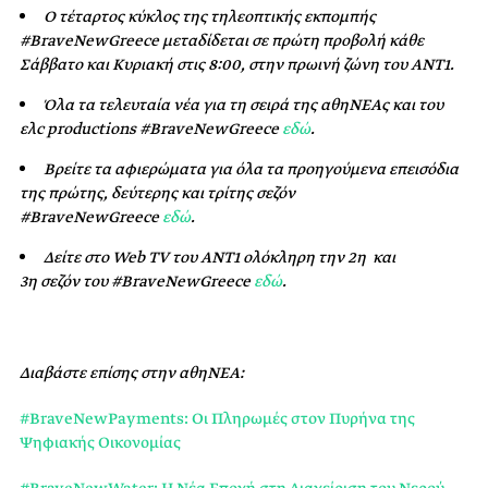
Ο τέταρτος κύκλος της τηλεοπτικής εκπομπής
#BraveNewGreece μεταδίδεται σε πρώτη προβολή κάθε
Σάββατο και Κυριακή στις 8:00, στην πρωινή ζώνη του ΑΝΤ1.
Όλα τα τελευταία νέα για τη σειρά της αθηΝΕΑς και του
ελc productions #BraveNewGreece
εδώ
.
Βρείτε τα αφιερώματα για όλα τα προηγούμενα επεισόδια
της πρώτης, δεύτερης και τρίτης σεζόν
#BraveNewGreece
εδώ
.
Δείτε στο Web
TV του ΑΝΤ1 ολόκληρη την 2η
και
3η σεζόν του #BraveNewGreece
εδώ
.
Διαβάστε επίσης στην αθηΝΕΑ:
#BraveNewPayments: Οι Πληρωμές στον Πυρήνα της
Ψηφιακής Οικονομίας
#BraveNewWater: Η Νέα Εποχή στη Διαχείριση του Νερού