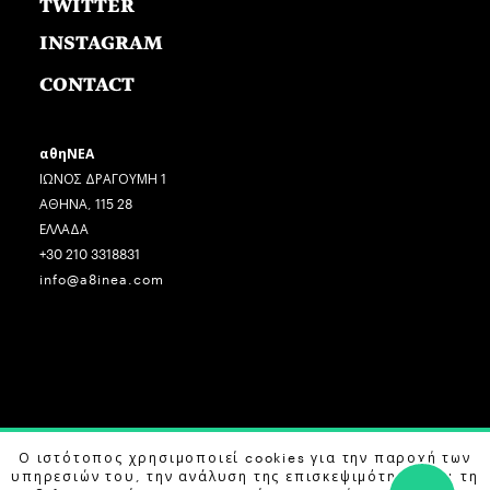
TWITTER
INSTAGRAM
CONTACT
αθηΝΕΑ
ΙΩΝΟΣ ΔΡΑΓΟΥΜΗ 1
ΑΘΗΝΑ, 115 28
ΕΛΛΑΔΑ
+30 210 3318831
info@a8inea.com
COPYRIGHT © 2026 αθηΝΕΑ, ALL RIGHTS RESERVED.
Ο ιστότοπος χρησιμοποιεί cookies για την παροχή των
υπηρεσιών του, την ανάλυση της επισκεψιμότητας και τη
DESIGN BY
G DESIGN STUDIO
. DEVELOPED BY
B LABS
.