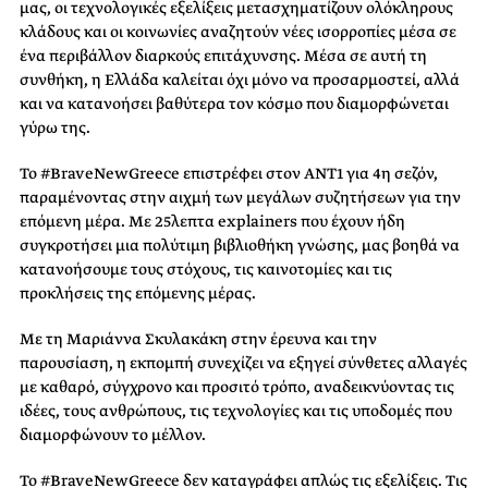
μας, οι τεχνολογικές εξελίξεις μετασχηματίζουν ολόκληρους
κλάδους και οι κοινωνίες αναζητούν νέες ισορροπίες μέσα σε
ένα περιβάλλον διαρκούς επιτάχυνσης. Μέσα σε αυτή τη
συνθήκη, η Ελλάδα καλείται όχι μόνο να προσαρμοστεί, αλλά
και να κατανοήσει βαθύτερα τον κόσμο που διαμορφώνεται
γύρω της.
Το #BraveNewGreece επιστρέφει στον ΑΝΤ1 για 4η σεζόν,
παραμένοντας στην αιχμή των μεγάλων συζητήσεων για την
επόμενη μέρα. Με 25λεπτα explainers που έχουν ήδη
συγκροτήσει μια πολύτιμη βιβλιοθήκη γνώσης, μας βοηθά να
κατανοήσουμε τους στόχους, τις καινοτομίες και τις
προκλήσεις της επόμενης μέρας.
Με τη Μαριάννα Σκυλακάκη στην έρευνα και την
παρουσίαση, η εκπομπή συνεχίζει να εξηγεί σύνθετες αλλαγές
με καθαρό, σύγχρονο και προσιτό τρόπο, αναδεικνύοντας τις
ιδέες, τους ανθρώπους, τις τεχνολογίες και τις υποδομές που
διαμορφώνουν το μέλλον.
Το #BraveNewGreece δεν καταγράφει απλώς τις εξελίξεις. Τις