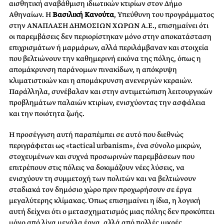
αισθητική αναβάθμιση ιδιωτικών κτιρίων στον Δήμο
Αθηναίων. Η
Βασιλική Κανούτα
, Υπεύθυνη του προγράμματος
στην ΑΝΑΠΛΑΣΗ ΔΗΜΟΣΙΩΝ ΧΩΡΩΝ Α.Ε., επισημαίνει ότι
οι παρεμβάσεις δεν περιορίστηκαν μόνο στην αποκατάσταση
επιχρισμάτων ή μαρμάρων, αλλά περιλάμβαναν και στοιχεία
που βελτιώνουν την καθημερινή εικόνα της πόλης, όπως η
απομάκρυνση παράνομων πινακίδων, η απόκρυψη
κλιματιστικών και η απομάκρυνση ανενεργών κεραιών.
Παράλληλα, συνέβαλαν και στην αντιμετώπιση λειτουργικών
προβλημάτων παλαιών κτιρίων, ενισχύοντας την ασφάλεια
και την ποιότητα ζωής.
Η προσέγγιση αυτή παραπέμπει σε αυτό που διεθνώς
περιγράφεται ως «tactical urbanism», ένα σύνολο μικρών,
στοχευμένων και συχνά προσωρινών παρεμβάσεων που
επιτρέπουν στις πόλεις να δοκιμάζουν νέες λύσεις, να
ενισχύουν τη συμμετοχή των πολιτών και να βελτιώνουν
σταδιακά τον δημόσιο χώρο πριν προχωρήσουν σε έργα
μεγαλύτερης κλίμακας. Όπως επισημαίνει η ίδια, η λογική
αυτή δείχνει ότι ο μετασχηματισμός μιας πόλης δεν προκύπτει
μόνο από λίγα μεγάλα έργα, αλλά από πολλές μικρές