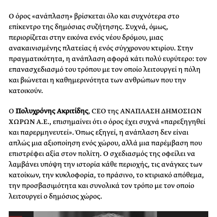
Ο όρος «ανάπλαση» βρίσκεται όλο και συχνότερα στο
επίκεντρο της δημόσιας συζήτησης. Συχνά, όμως,
περιορίζεται στην εικόνα ενός νέου δρόμου, μιας
ανακαινισμένης πλατείας ή ενός σύγχρονου κτιρίου. Στην
πραγματικότητα, η ανάπλαση αφορά κάτι πολύ ευρύτερο: τον
επανασχεδιασμό του τρόπου με τον οποίο λειτουργεί η πόλη
και βιώνεται η καθημερινότητα των ανθρώπων που την
κατοικούν.
Ο
Πολυχρόνης Ακριτίδης
, CEO της ΑΝΑΠΛΑΣΗ ΔΗΜΟΣΙΩΝ
ΧΩΡΩΝ Α.Ε., επισημαίνει ότι ο όρος έχει συχνά «παρεξηγηθεί
και παρερμηνευτεί». Όπως εξηγεί, η ανάπλαση δεν είναι
απλώς μια αξιοποίηση ενός χώρου, αλλά μια παρέμβαση που
επιστρέφει αξία στον πολίτη. Ο σχεδιασμός της οφείλει να
λαμβάνει υπόψη την ιστορία κάθε περιοχής, τις ανάγκες των
κατοίκων, την κυκλοφορία, το πράσινο, το κτιριακό απόθεμα,
την προσβασιμότητα και συνολικά τον τρόπο με τον οποίο
λειτουργεί ο δημόσιος χώρος.