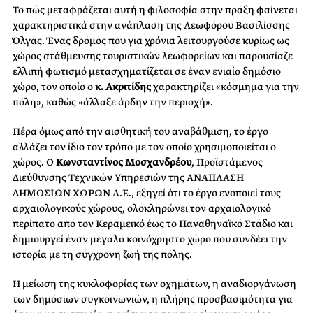
Το πώς μεταφράζεται αυτή η φιλοσοφία στην πράξη φαίνεται
χαρακτηριστικά στην ανάπλαση της Λεωφόρου Βασιλίσσης
Όλγας. Ένας δρόμος που για χρόνια λειτουργούσε κυρίως ως
χώρος στάθμευσης τουριστικών λεωφορείων και παρουσίαζε
ελλιπή φωτισμό μετασχηματίζεται σε έναν ενιαίο δημόσιο
χώρο, τον οποίο ο
κ. Ακριτίδης
χαρακτηρίζει «κόσμημα για την
πόλη», καθώς «άλλαξε άρδην την περιοχή».
Πέρα όμως από την αισθητική του αναβάθμιση, το έργο
αλλάζει τον ίδιο τον τρόπο με τον οποίο χρησιμοποιείται ο
χώρος. Ο
Κωνσταντίνος Μοσχανδρέου
, Προϊστάμενος
Διεύθυνσης Τεχνικών Υπηρεσιών της ΑΝΑΠΛΑΣΗ
ΔΗΜΟΣΙΩΝ ΧΩΡΩΝ Α.Ε., εξηγεί ότι το έργο ενοποιεί τους
αρχαιολογικούς χώρους, ολοκληρώνει τον αρχαιολογικό
περίπατο από τον Κεραμεικό έως το Παναθηναϊκό Στάδιο και
δημιουργεί έναν μεγάλο κοινόχρηστο χώρο που συνδέει την
ιστορία με τη σύγχρονη ζωή της πόλης.
Η μείωση της κυκλοφορίας των οχημάτων, η αναδιοργάνωση
των δημόσιων συγκοινωνιών, η πλήρης προσβασιμότητα για