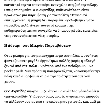
ικανότητά της να επαναφέρει έναν χώρο στη ζωή της πόλης.
Όπως επισημαίνει ο
κ. Ακριτίδης
, κάθε ανάπλαση είναι
πρωτίστως μια παρέμβαση για τον πολίτη. Όταν αυτό
επιτυγχάνεται, η μνήμη δεν παραμένει εγκλωβισμένη στο
παρελθόν, αλλά γίνεται ζωντανό κομμάτι της
καθημερινότητας και συνεχίζει να δημιουργεί νέες εμπειρίες,
νέες συναντήσεις και νέες ιστορίες.
Η Δύναμη των Μικρών Παρεμβάσεων
Όταν μιλάμε για τον μετασχηματισμό των πόλεων, συνήθως
φανταζόμαστε μεγάλα έργα. Όμως πολλές φορές η αλλαγή
ξεκινά από κάτι πολύ μικρότερο. Από ένα πεζοδρόμιο. Ένα
pocket park. Μια πρόσοψη που φροντίζεται, νοικοκυρεύει την
πόλη και διαμορφώνει καίρια την ποιότητα του αστικού
χώρου.
Ο
κ. Ακριτίδης
υπογραμμίζει ότι καμία ανάπλαση δεν διαθέτει
«μαγικό ραβδί». Υπάρχουν όμως μικρές κινήσεις που μπορούν
να αλλάξουν ουσιαστικά την εικόνα μιας γειτονιάς και, μαζί με