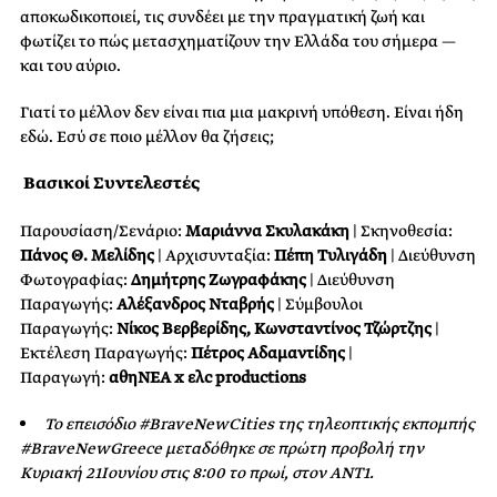
αποκωδικοποιεί, τις συνδέει με την πραγματική ζωή και
φωτίζει το πώς μετασχηματίζουν την Ελλάδα του σήμερα —
και του αύριο.
Γιατί το μέλλον δεν είναι πια μια μακρινή υπόθεση. Είναι ήδη
εδώ. Εσύ σε ποιο μέλλον θα ζήσεις;
Βασικοί Συντελεστές
Παρουσίαση/Σενάριο:
Μαριάννα Σκυλακάκη
| Σκηνοθεσία:
Πάνος Θ. Μελίδης
| Αρχισυνταξία:
Πέπη Τυλιγάδη
| Διεύθυνση
Φωτογραφίας:
Δημήτρης Ζωγραφάκης
| Διεύθυνση
Παραγωγής:
Aλέξανδρος Νταβρής
| Σύμβουλοι
Παραγωγής:
Νίκος Βερβερίδης, Κωνσταντίνος Τζώρτζης
|
Εκτέλεση Παραγωγής:
Πέτρος Αδαμαντίδης
|
Παραγωγή:
αθηΝΕΑ x ελc productions
Το επεισόδιο #BraveNew
Cities
της τηλεοπτικής εκπομπής
#BraveNewGreece μεταδόθηκε σε πρώτη προβολή την
Κυριακή 21Ιουνίου στις 8:00 το πρωί, στον ΑΝΤ1.