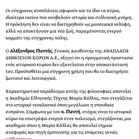
Οι σύγχρονες αναπλάσεις αφορούν και τα ίδια τα κτίρια,
ιδιαίτερα εκείνα που κουβαλούν ιστορία και συλλογική μνήμη.
Η πρόκληση δεν είναι να διατηρηθούν ως μουσειακά κελύφη,
αλλά να αποκτήσουν μια νέα ζωή, παραμένοντας ενεργό
κομμάτι της σύγχρονης πόλης.
Ο
Αλέξανδρος Γλεντής
, Γενικός Διευθυντής της ΑΝΑΠΛΑΣΗ
ΔΗΜΟΣΙΩΝ ΧΩΡΩΝ Α.Ε., εξηγεί ότι η πραγματική προστασία
ενός ιστορικού κτιρίου δεν εξαντλείται στην αποκατάστασή
του. Προϋποθέτει μια σύγχρονη χρήση που θα το διατηρήσει
ζωντανό και λειτουργικό.
Χαρακτηριστικό παράδειγμα αυτής της φιλοσοφίας αποτελεί
η Ακαδημία Ελληνικής Τέχνης Μαρία Κάλλας, που στεγάζεται
στο ιστορικό νεοκλασικό όπου μεγάλωσε η σπουδαία
σοπράνο. Σύμφωνα με τον
κ. Γλεντή
, στόχος είναι το ιστορικό
κτίριο να επιστρέψει ενεργά στον πολιτισμό, στεγάζοντας μια
ακαδημία όπου η Μαρία Κάλλας θα αποτελεί σημείο
αναφοράς και πηγή έμπνευσης για τις επόμενες γενιές