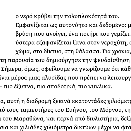
Φωτογραφίζεται
Τ
Ακόμη Αρχίσει
ο νερό κρύβει την πολυπλοκότητά του.
Εμφανίζεται ως αυτονόητο και δεδομένο: μ
ΡΙΑ ΣΠΥΡΟΥ
βρύση που ανοίγει, ένα ποτήρι που γεμίζει.
ύστερα εξαφανίζεται ξανά στον νεροχύτη, 
χώμα, στο δίκτυο, στη θάλασσα. Για χρόνια
η παρουσία του δημιούργησε την ψευδαίσθηση
 Σήμερα, όμως, οφείλουμε να γνωρίζουμε ότι κάθ
ίναι μέρος μιας αλυσίδας που πρέπει να λειτουργ
– πιο έξυπνα, πιο αποδοτικά, πιο κυκλικά.
α, αυτή η διαδρομή ξεκινά εκατοντάδες χιλιόμετ
πό τους ταμιευτήρες του Ευήνου, του Μόρνου, τη
ι του Μαραθώνα, και περνά από διυλιστήρια, δεξ
σια και χιλιάδες χιλιόμετρα δικτύων μέχρι να φτ