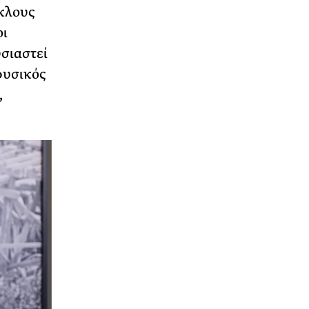
ύκλους
οι
σιαστεί
φυσικός
,