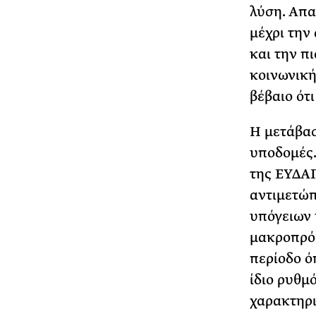
λύση. Απα
μέχρι την
και την π
κοινωνική
βέβαιο ότι
Η μετάβασ
υποδομές
της ΕΥΔΑΠ
αντιμετώπ
υπόγειων 
μακροπρόθ
περίοδο ό
ίδιο ρυθμό
χαρακτηρι