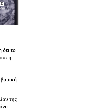
 ότι το
ια: η
 βασική
ίου της
μόνο