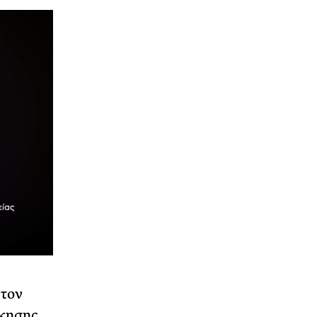
 τον
ίκησης