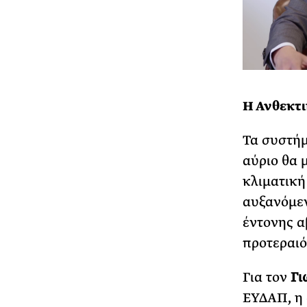
Η Ανθεκτι
Τα συστήμ
αύριο θα μ
κλιματική
αυξανόμεν
έντονης α
προτεραιό
Για τον
Γι
ΕΥΔΑΠ, η 