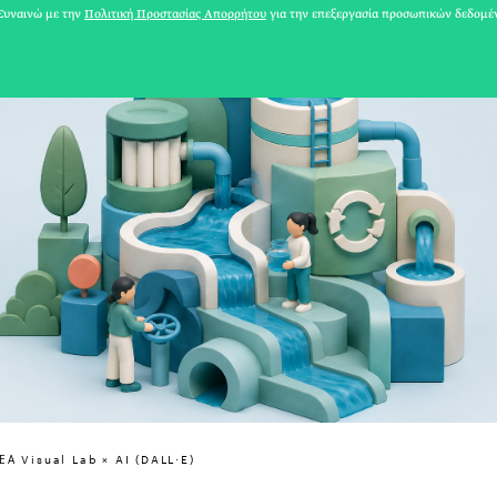
υναινώ με την
Πολιτική Προστασίας Απορρήτου
για την επεξεργασία προσωπικών δεδομέ
31 ΙΟΥΛΙΟΥ 2026
Α Visual Lab × AI (DALL·E)
Το Καλοκαίρι πο