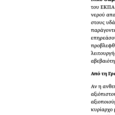
του ΕΚΠΑ 
νερού απα
στους υδά
παράγοντε
επηρεάσου
προβλεφθο
λειτουργή
αβεβαιότη
Από τη Γρ
Αν η ανθε
αξιόπιστο
αξιοποιού
κυρίαρχο 