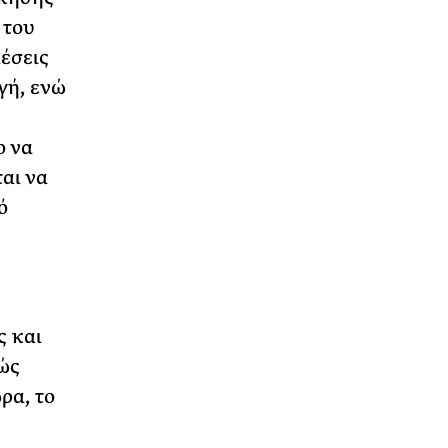
 του
ιέσεις
γή, ενώ
ο να
αι να
ό
ς και
ώς
ρα, το