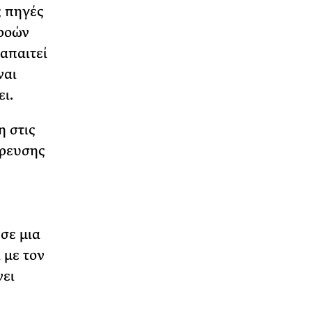
ς πηγές
ρροών
απαιτεί
ναι
ει.
η στις
δρευσης
σε μια
 με τον
νει