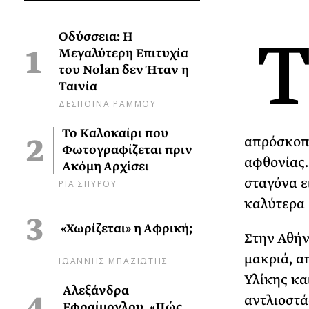
Οδύσσεια: Η
Μεγαλύτερη Επιτυχία
του Nolan δεν Ήταν η
Ταινία
ΔΕΣΠΟΙΝΑ ΡΑΜΜΟΥ
Το Καλοκαίρι που
απρόσκοπτ
Φωτογραφίζεται πριν
αφθονίας.
Ακόμη Αρχίσει
σταγόνα ε
ΡΙΑ ΣΠΥΡΟΥ
καλύτερα 
«Χωρίζεται» η Αφρική;
Στην Αθήν
μακριά, α
ΙΩΑΝΝΗΣ ΜΠΑΖΙΩΤΗΣ
Υλίκης κα
Αλεξάνδρα
αντλιοστά
Εφραίμογλου, «Πώς