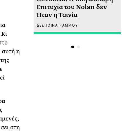
 πριν
Επιτυχία του Nolan δεν
Φω
Ήταν η Ταινία
Ακ
ια
ΔΕΣΠΟΙΝΑ ΡΑΜΜΟΥ
ΡΙ
 Κι
στο
, αυτή η
 της
ε
εί
ρα
ς
αμενές,
άσει στη