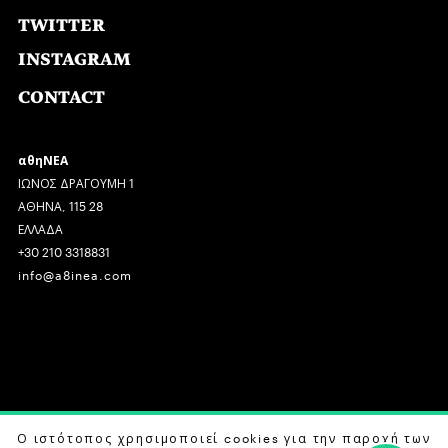
TWITTER
INSTAGRAM
CONTACT
αθηΝΕΑ
ΙΩΝΟΣ ΔΡΑΓΟΥΜΗ 1
ΑΘΗΝΑ, 115 28
ΕΛΛΑΔΑ
+30 210 3318831
info@a8inea.com
COPYRIGHT © 2026 αθηΝΕΑ, ALL RIGHTS RESERVED.
Ο ιστότοπος χρησιμοποιεί cookies για την παροχή των