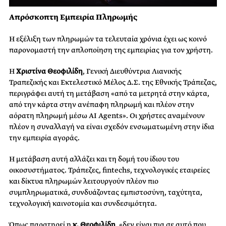
Απρόσκοπτη Εμπειρία Πληρωμής
Η εξέλιξη των πληρωμών τα τελευταία χρόνια έχει ως κοινό
παρονομαστή την απλοποίηση της εμπειρίας για τον χρήστη.
Η
Χριστίνα Θεοφιλίδη
, Γενική Διευθύντρια Λιανικής
Τραπεζικής και Εκτελεστικό Μέλος Δ.Σ. της Εθνικής Τράπεζας,
περιγράφει αυτή τη μετάβαση «από τα μετρητά στην κάρτα,
από την κάρτα στην ανέπαφη πληρωμή και πλέον στην
αόρατη πληρωμή μέσω AI Agents». Οι χρήστες αναμένουν
πλέον η συναλλαγή να είναι σχεδόν ενσωματωμένη στην ίδια
την εμπειρία αγοράς.
Η μετάβαση αυτή αλλάζει και τη δομή του ίδιου του
οικοσυστήματος. Τράπεζες, fintechs, τεχνολογικές εταιρείες
και δίκτυα πληρωμών λειτουργούν πλέον πιο
συμπληρωματικά, συνδυάζοντας εμπιστοσύνη, ταχύτητα,
τεχνολογική καινοτομία και συνδεσιμότητα.
Όπως παρατηρεί η
κ. Θεοφιλίδη
, «δεν είναι πια σε αυτό που