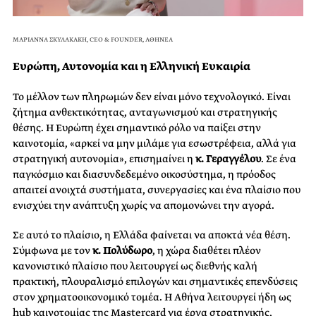
ΜΑΡΙΑΝΝΑ ΣΚΥΛΑΚΑΚΗ, CEO & FOUNDER, ΑΘΗΝΕΑ
Ευρώπη, Αυτονομία και η Ελληνική Ευκαιρία
Το μέλλον των πληρωμών δεν είναι μόνο τεχνολογικό. Είναι
ζήτημα ανθεκτικότητας, ανταγωνισμού και στρατηγικής
θέσης. Η Ευρώπη έχει σημαντικό ρόλο να παίξει στην
καινοτομία, «αρκεί να μην μιλάμε για εσωστρέφεια, αλλά για
στρατηγική αυτονομία», επισημαίνει η
κ. Γεραγγέλου
. Σε ένα
παγκόσμιο και διασυνδεδεμένο οικοσύστημα, η πρόοδος
απαιτεί ανοιχτά συστήματα, συνεργασίες και ένα πλαίσιο που
ενισχύει την ανάπτυξη χωρίς να απομονώνει την αγορά.
Σε αυτό το πλαίσιο, η Ελλάδα φαίνεται να αποκτά νέα θέση.
Σύμφωνα με τον
κ. Πολύδωρο
, η χώρα διαθέτει πλέον
κανονιστικό πλαίσιο που λειτουργεί ως διεθνής καλή
πρακτική, πλουραλισμό επιλογών και σημαντικές επενδύσεις
στον χρηματοοικονομικό τομέα. Η Αθήνα λειτουργεί ήδη ως
hub καινοτομίας της Mastercard για έργα στρατηγικής,