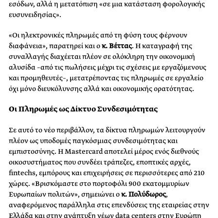
εσόδων, αλλά η μετατόπιση «σε μια κατάσταση φορολογικής
ευσυνειδησίας».
«Οι ηλεκτρονικές πληρωμές από τη φύση τους φέρνουν
διαφάνεια», παρατηρεί και ο
κ. Βέττας
. Η καταγραφή της
συναλλαγής διαχέεται πλέον σε ολόκληρη την οικονομική
αλυσίδα –από τις πωλήσεις μέχρι τις σχέσεις με εργαζόμενους
και προμηθευτές–, μετατρέποντας τις πληρωμές σε εργαλείο
όχι μόνο διευκόλυνσης αλλά και οικονομικής ορατότητας.
Οι Πληρωμές ως Δίκτυο Συνδεσιμότητας
Σε αυτό το νέο περιβάλλον, τα δίκτυα πληρωμών λειτουργούν
πλέον ως υποδομές παγκόσμιας συνδεσιμότητας και
εμπιστοσύνης. Η Mastercard αποτελεί μέρος ενός διεθνούς
οικοσυστήματος που συνδέει τράπεζες, εποπτικές αρχές,
fintechs, εμπόρους και επιχειρήσεις σε περισσότερες από 210
χώρες. «Βρισκόμαστε στο πορτοφόλι 900 εκατομμυρίων
Ευρωπαίων πολιτών», σημειώνει ο
κ. Πολύδωρος
,
αναφερόμενος παράλληλα στις επενδύσεις της εταιρείας στην
Ελλάδα και στην ανάπτυξη νέων data centers στην Ευρώπη