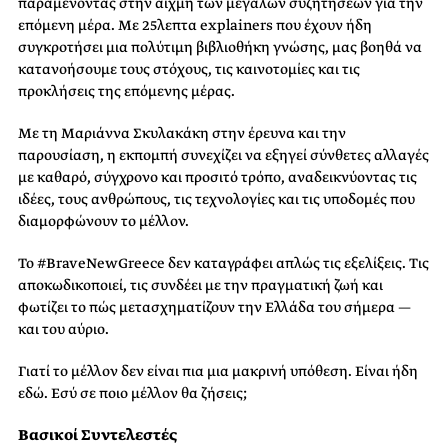
παραμένοντας στην αιχμή των μεγάλων συζητήσεων για την
επόμενη μέρα. Με 25λεπτα explainers που έχουν ήδη
συγκροτήσει μια πολύτιμη βιβλιοθήκη γνώσης, μας βοηθά να
κατανοήσουμε τους στόχους, τις καινοτομίες και τις
προκλήσεις της επόμενης μέρας.
Με τη Μαριάννα Σκυλακάκη στην έρευνα και την
παρουσίαση, η εκπομπή συνεχίζει να εξηγεί σύνθετες αλλαγές
με καθαρό, σύγχρονο και προσιτό τρόπο, αναδεικνύοντας τις
ιδέες, τους ανθρώπους, τις τεχνολογίες και τις υποδομές που
διαμορφώνουν το μέλλον.
Το #BraveNewGreece δεν καταγράφει απλώς τις εξελίξεις. Τις
αποκωδικοποιεί, τις συνδέει με την πραγματική ζωή και
φωτίζει το πώς μετασχηματίζουν την Ελλάδα του σήμερα —
και του αύριο.
Γιατί το μέλλον δεν είναι πια μια μακρινή υπόθεση. Είναι ήδη
εδώ. Εσύ σε ποιο μέλλον θα ζήσεις;
Βασικοί Συντελεστές