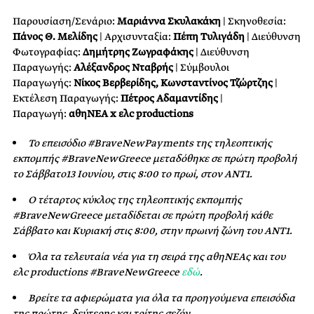
Παρουσίαση/Σενάριο:
Μαριάννα Σκυλακάκη
| Σκηνοθεσία:
Πάνος Θ. Μελίδης
| Αρχισυνταξία:
Πέπη Τυλιγάδη
| Διεύθυνση
Φωτογραφίας:
Δημήτρης Ζωγραφάκης
| Διεύθυνση
Παραγωγής:
Aλέξανδρος Νταβρής
| Σύμβουλοι
Παραγωγής:
Νίκος Βερβερίδης, Κωνσταντίνος Τζώρτζης
|
Εκτέλεση Παραγωγής:
Πέτρος Αδαμαντίδης
|
Παραγωγή:
αθηΝΕΑ x ελc productions
Το επεισόδιο #
BraveNewPayments
της τηλεοπτικής
εκπομπής #
BraveNewGreece
μεταδόθηκε σε πρώτη προβολή
το Σάββατο13 Ιουνίου, στις 8:00 το πρωί, στον ΑΝΤ1.
Ο τέταρτος κύκλος της τηλεοπτικής εκπομπής
#
BraveNewGreece
μεταδίδεται σε πρώτη προβολή κάθε
Σάββατο και Κυριακή στις 8:00, στην πρωινή ζώνη του ΑΝΤ1.
Όλα τα τελευταία νέα για τη σειρά της αθηΝΕΑς και του
ελ
c
productions
#
BraveNewGreece
εδώ
.
Βρείτε τα αφιερώματα για όλα τα προηγούμενα επεισόδια
της πρώτης, δεύτερης και τρίτης σεζόν