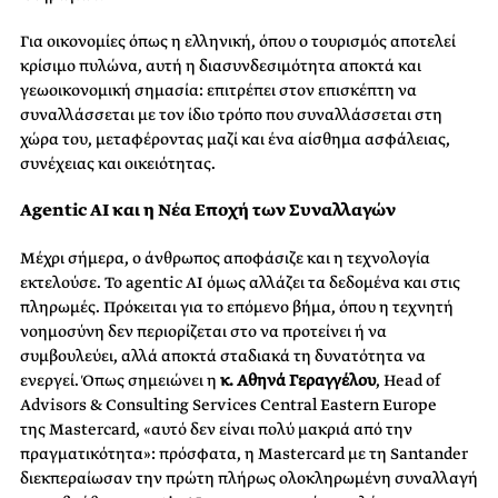
Για οικονομίες όπως η ελληνική, όπου ο τουρισμός αποτελεί
κρίσιμο πυλώνα, αυτή η διασυνδεσιμότητα αποκτά και
γεωοικονομική σημασία: επιτρέπει στον επισκέπτη να
συναλλάσσεται με τον ίδιο τρόπο που συναλλάσσεται στη
χώρα του, μεταφέροντας μαζί και ένα αίσθημα ασφάλειας,
συνέχειας και οικειότητας.
Agentic AI και η Νέα Εποχή των Συναλλαγών
Μέχρι σήμερα, ο άνθρωπος αποφάσιζε και η τεχνολογία
εκτελούσε. Το agentic AI όμως αλλάζει τα δεδομένα και στις
πληρωμές. Πρόκειται για το επόμενο βήμα, όπου η τεχνητή
νοημοσύνη δεν περιορίζεται στο να προτείνει ή να
συμβουλεύει, αλλά αποκτά σταδιακά τη δυνατότητα να
ενεργεί. Όπως σημειώνει η
κ. Αθηνά Γεραγγέλου
, Head of
Advisors & Consulting Services Central Eastern Europe
της Mastercard, «αυτό δεν είναι πολύ μακριά από την
πραγματικότητα»: πρόσφατα, η Mastercard με τη Santander
διεκπεραίωσαν την πρώτη πλήρως ολοκληρωμένη συναλλαγή