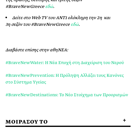
#
BraveNewGreece
εδώ
.
Δείτε στο
Web
TV
του ΑΝΤ1 ολόκληρη την
2η
και
3η
σεζόν
του #
BraveNewGreece
εδώ
.
Διαβάστε επίσης στην αθηΝΕΑ:
#BraveNewWater: Η Νέα Εποχή στη Διαχείριση του Νερού
#BraveNewPrevention: Η Πρόληψη Αλλάζει τους Κανόνες
στο Σύστημα Υγείας
#BraveNewDestinations: Το Νέο Στοίχημα των Προορισμών
ΜΟΙΡΑΣΟΥ ΤΟ