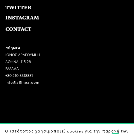
TWITTER
INSTAGRAM
CONTACT
αθηΝΕΑ
ΙΩΝΟΣ ΔΡΑΓΟΥΜΗ 1
ΑΘΗΝΑ, 115 28
ΕΛΛΑΔΑ
+30 210 3318831
info@a8inea.com
COPYRIGHT © 2026 αθηΝΕΑ, ALL RIGHTS RESERVED.
Ο ιστότοπος χρησιμοποιεί cookies για την παροχή των