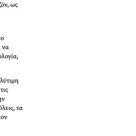
όν, ως
το
 να
ολογία,
ολύτιμη
τις
ην
λεις, τα
τον