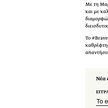
Με τη Μαρ
και με κα
διαμορφών
διεισδυτι
Το #Brave
καθρέφτης
απαντήσου
Νέα 
ΕΓΓΡ