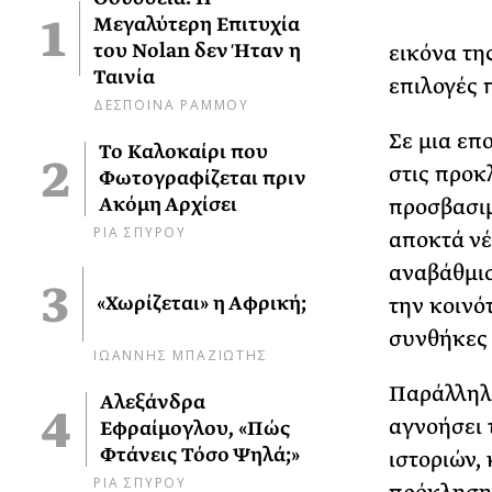
Μεγαλύτερη Επιτυχία
του Nolan δεν Ήταν η
εικόνα της
Ταινία
επιλογές 
ΔΕΣΠΟΙΝΑ ΡΑΜΜΟΥ
Σε μια επ
Το Καλοκαίρι που
στις προκ
Φωτογραφίζεται πριν
Ακόμη Αρχίσει
προσβασιμ
ΡΙΑ ΣΠΥΡΟΥ
αποκτά νέ
αναβάθμισ
«Χωρίζεται» η Αφρική;
την κοινό
συνθήκες 
ΙΩΑΝΝΗΣ ΜΠΑΖΙΩΤΗΣ
Παράλληλα
Αλεξάνδρα
αγνοήσει 
Εφραίμογλου, «Πώς
Φτάνεις Τόσο Ψηλά;»
ιστοριών,
ΡΙΑ ΣΠΥΡΟΥ