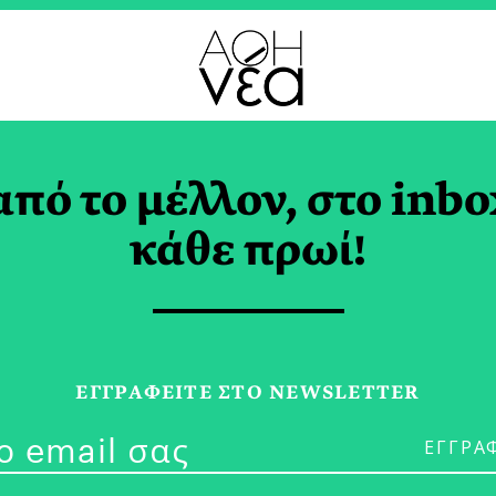
ΑΦ
από το μέλλον, στο inbo
aveNewCities: Οι Πό
κάθε πρωί!
 Μοιραζόμαστε
ΕΓΓPΑΦΕΙΤΕ ΣΤΟ NEWSLETTER