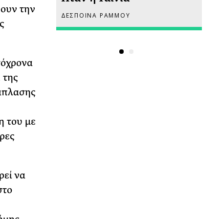
νουν την
ΔΕΣΠΟΙΝΑ ΡΑΜΜΟΥ
ΡΙ
ς
τόχρονα
 της
νάπλασης
η του με
ερες
ρεί να
στο