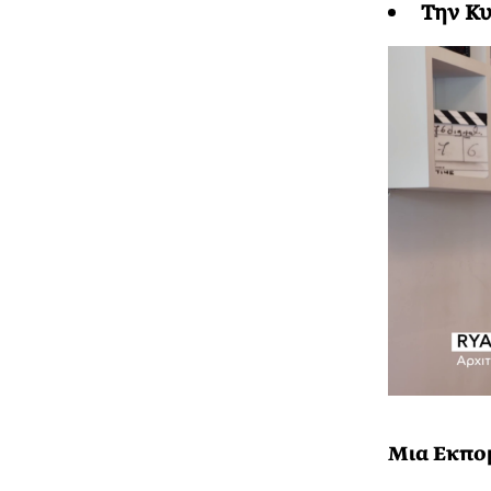
Την Κυ
Μια Εκπο