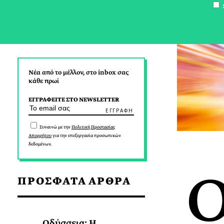
Σ
Νέα από το μέλλον, στο inbox σας
κάθε πρωί
ΕΓΓΡΑΦΕΙΤΕ ΣΤΟ NEWSLETTER
Συναινώ με την
Πολιτική Προστασίας
Απορρήτου
για την επεξεργασία προσωπικών
δεδομένων.
ΠΡΟΣΦΑΤΑ ΑΡΘΡΑ
Οδύσσεια: Η