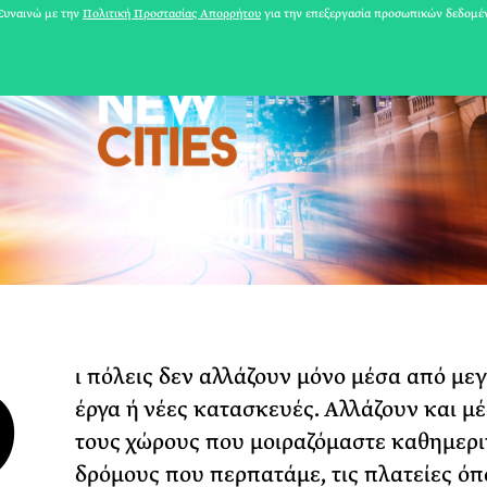
υναινώ με την
Πολιτική Προστασίας Απορρήτου
για την επεξεργασία προσωπικών δεδομέ
Ο
ι πόλεις δεν αλλάζουν μόνο μέσα από με
31 ΙΟΥΛΙΟΥ 2026
έργα ή νέες κατασκευές. Αλλάζουν και μ
Το Καλοκαίρι πο
τους χώρους που μοιραζόμαστε καθημερι
Φωτογραφίζεται
δρόμους που περπατάμε, τις πλατείες όπ
Ακόμη Αρχίσει