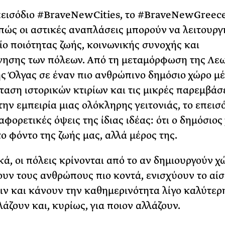
πεισόδιο #BraveNewCities, το #BraveNewGreec
πώς οι αστικές αναπλάσεις μπορούν να λειτουρ
ίο ποιότητας ζωής, κοινωνικής συνοχής και
νησης των πόλεων. Από τη μεταμόρφωση της Λε
ς Όλγας σε έναν πιο ανθρώπινο δημόσιο χώρο μέ
αση ιστορικών κτιρίων και τις μικρές παρεμβάσ
την εμπειρία μιας ολόκληρης γειτονιάς, το επεισ
αφορετικές όψεις της ίδιας ιδέας: ότι ο δημόσιος
το φόντο της ζωής μας, αλλά μέρος της.
ικά, οι πόλεις κρίνονται από το αν δημιουργούν 
υν τους ανθρώπους πιο κοντά, ενισχύουν το αί
ιν και κάνουν την καθημερινότητα λίγο καλύτερ
άζουν και, κυρίως, για ποιον αλλάζουν.