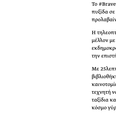
Το #Brave
πυξίδα σε
προλαβαί
Η τηλεοπτ
μέλλον με
εκδημοκρα
την επιστ
Με 25λεπτ
βιβλιοθήκ
καινοτομί
τεχνητή ν
ταξίδια κ
κόσμο γύρ