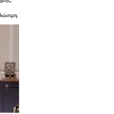
ήμης,
βιώσιμη.