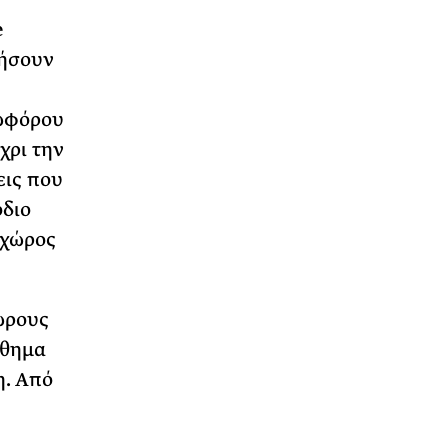
e
γήσουν
ωφόρου
χρι την
εις που
όδιο
 χώρος
χώρους
σθημα
η. Από