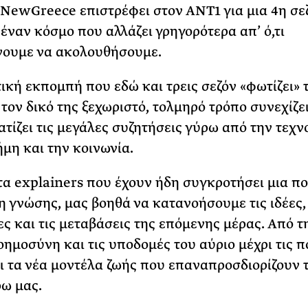
NewGreece επιστρέφει στον ΑΝΤ1 για μια 4η σεζ
 έναν κόσμο που αλλάζει γρηγορότερα απ’ ό,τι
νουμε να ακολουθήσουμε.
ική εκπομπή που εδώ και τρεις σεζόν «φωτίζει» 
 τον δικό της ξεχωριστό, τολμηρό τρόπο συνεχίζει
τίζει τις μεγάλες συζητήσεις γύρω από την τεχν
ήμη και την κοινωνία.
α explainers που έχουν ήδη συγκροτήσει μια π
η γνώσης, μας βοηθά να κατανοήσουμε τις ιδέες, 
ες και τις μεταβάσεις της επόμενης μέρας. Από τ
οημοσύνη και τις υποδομές του αύριο μέχρι τις πό
αι τα νέα μοντέλα ζωής που επαναπροσδιορίζουν 
ω μας.