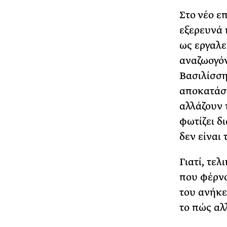
Στο νέο ε
εξερευνά 
ως εργαλε
αναζωογό
Βασιλίσση
αποκατάστ
αλλάζουν 
φωτίζει δι
δεν είναι 
Γιατί, τελ
που φέρνο
του ανήκε
το πώς αλλ