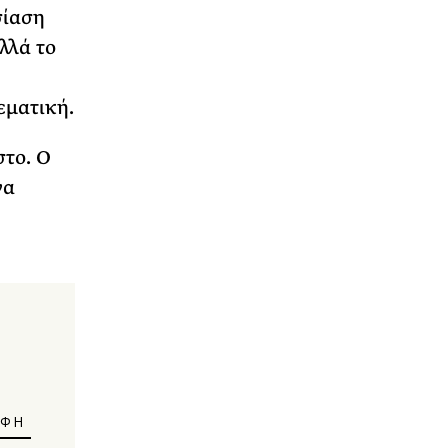
σίαση
λλά το
εματική.
το. Ο
να