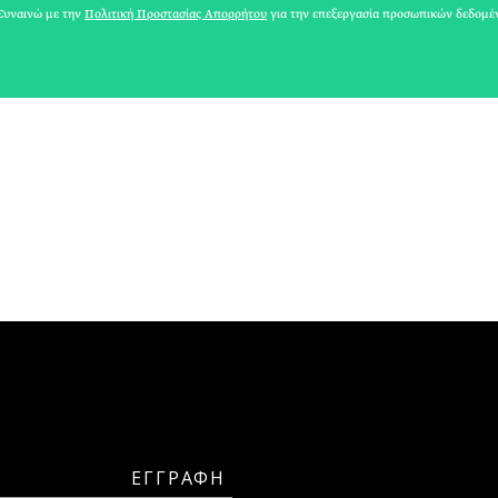
ΑΘΗΝΕΑ
υναινώ με την
Πολιτική Προστασίας Απορρήτου
για την επεξεργασία προσωπικών δεδομέ