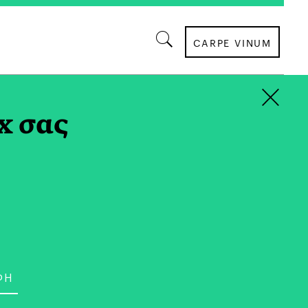
CARPE VINUM
×
AG
x σας
ΑΦΙΕΡΩΜΑΤΑ
stronomy: Το Mέλλον
ς Γαστρονομίας