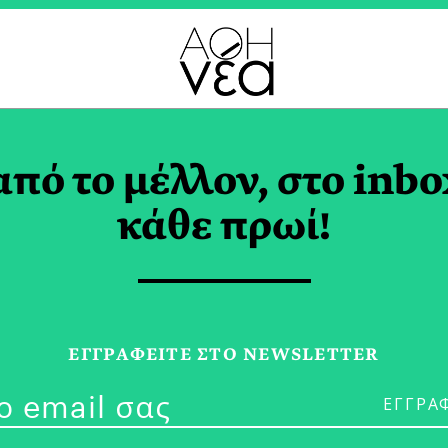
RIS RESTAURANTS T
από το μέλλον, στο inbo
κάθε πρωί!
18/06/26
#BraveNewGa
ΕΓΓPΑΦΕΙΤΕ ΣΤΟ NEWSLETTER
της Eλληνική