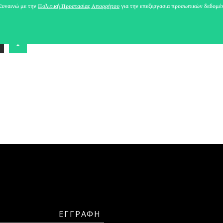
ΑΘΗΝΕΑ
υναινώ με την
Πολιτική Προστασίας Απορρήτου
για την επεξεργασία προσωπικών δεδομέ
2