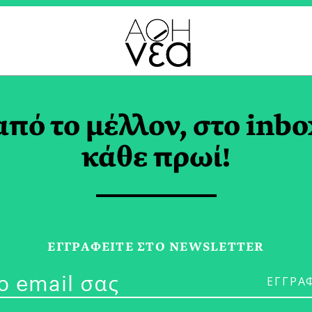
Ο TAG
από το μέλλον, στο inbo
κάθε πρωί!
14/07/21
Η Eurolife F
ΕΓΓPΑΦΕΙΤΕ ΣΤΟ NEWSLETTER
την Κοινωνία