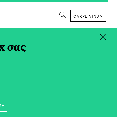
CARPE VINUM
×
x σας
ΚΟΙΝΩΝΙΑ
FH Στηρίζει Εμπράκτως
 των Πολιτών