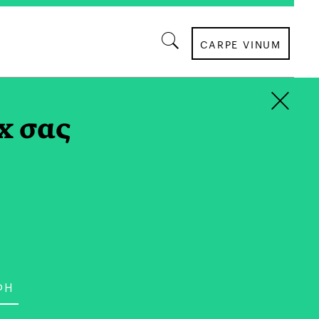
CARPE VINUM
×
x σας
ΠΑΡΑΓΩΓΙΚΟΤΗΤΑ
ευές Ταξιδεύουν Με Το
αδικής Τέχνης Και Τη