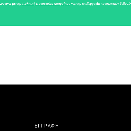
υναινώ με την
Πολιτική Προστασίας Απορρήτου
για την επεξεργασία προσωπικών δεδομέ
ΑΘΗΝΕΑ