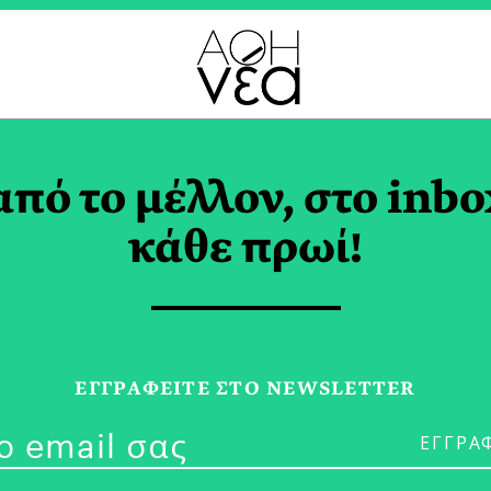
ΣΕΙΟΣΥΣΚΕΥΕΣ TAG
από το μέλλον, στο inbo
κάθε πρωί!
26/10/20
Οι Μουσειοσκ
ΕΓΓPΑΦΕΙΤΕ ΣΤΟ NEWSLETTER
Μουσείο Κυκλ
Eurolife FFH