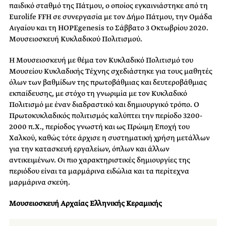
παιδικό σταθμό της Πάτμου, ο οποίος εγκαινιάστηκε από τη
Eurolife FFH σε συνεργασία με τον Δήμο Πάτμου, την Ομάδα
Αιγαίου και τη HOPEgenesis το Σάββατο 3 Οκτωβρίου 2020.
Μουσειοσκευή Κυκλαδικού Πολιτισμού.
Η Μουσειοσκευή με θέμα τον Κυκλαδικό Πολιτισμό του
Μουσείου Κυκλαδικής Τέχνης σχεδιάστηκε για τους μαθητές
όλων των βαθμίδων της πρωτοβάθμιας και δευτεροβάθμιας
εκπαίδευσης, με στόχο τη γνωριμία με τον Κυκλαδικό
Πολιτισμό με έναν διαδραστικό και δημιουργικό τρόπο. Ο
Πρωτοκυκλαδικός πολιτισμός καλύπτει την περίοδο 3200-
2000 π.Χ., περίοδος γνωστή και ως Πρώιμη Εποχή του
Χαλκού, καθώς τότε άρχισε η συστηματική χρήση μετάλλων
για την κατασκευή εργαλείων, όπλων και άλλων
αντικειμένων. Οι πιο χαρακτηριστικές δημιουργίες της
περιόδου είναι τα μαρμάρινα ειδώλια και τα περίτεχνα
μαρμάρινα σκεύη.
Μουσειοσκευή Αρχαίας Ελληνικής Κεραμικής