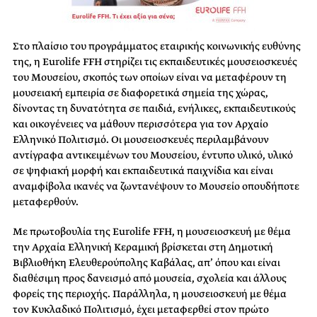
Στο πλαίσιο του προγράμματος εταιρικής κοινωνικής ευθύνης
της, η Eurolife FFH στηρίζει τις εκπαιδευτικές μουσειοσκευές
του Μουσείου, σκοπός των οποίων είναι να μεταφέρουν τη
μουσειακή εμπειρία σε διαφορετικά σημεία της χώρας,
δίνοντας τη δυνατότητα σε παιδιά, ενήλικες, εκπαιδευτικούς
και οικογένειες να μάθουν περισσότερα για τον Αρχαίο
Ελληνικό Πολιτισμό. Οι μουσειοσκευές περιλαμβάνουν
αντίγραφα αντικειμένων του Μουσείου, έντυπο υλικό, υλικό
σε ψηφιακή μορφή και εκπαιδευτικά παιχνίδια και είναι
αναμφίβολα ικανές να ζωντανέψουν το Μουσείο οπουδήποτε
μεταφερθούν.
Με πρωτοβουλία της Eurolife FFH, η μουσειοσκευή με θέμα
την Αρχαία Ελληνική Κεραμική βρίσκεται στη Δημοτική
Βιβλιοθήκη Ελευθερούπολης Καβάλας, απ’ όπου και είναι
διαθέσιμη προς δανεισμό από μουσεία, σχολεία και άλλους
φορείς της περιοχής. Παράλληλα, η μουσειοσκευή με θέμα
τον Κυκλαδικό Πολιτισμό, έχει μεταφερθεί στον πρώτο