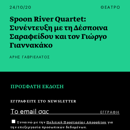
24/10/20
ΘΕΑΤΡΟ
Spoon River Quartet:
Συνέντευξη με τη Δέσποινα
Σαραφείδου και τον Γιώργο
Γιαννακάκο
ΑΡΗΣ ΓΑΒΡΙΕΛΑΤΟΣ
ΠΡΟΣΦΑΤΗ ΕΚΔΟΣΗ
ΕΓΓΡΑΦΕΙΤΕ ΣΤΟ NEWSLETTER
Συναινώ με την
Πολιτική Προστασίας Απορρήτου
για
την επεξεργασία προσωπικών δεδομένων.