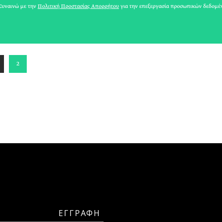
υναινώ με την
Πολιτική Προστασίας Απορρήτου
για την επεξεργασία προσωπικών δεδομέ
ΑΘΗΝΕΑ
2