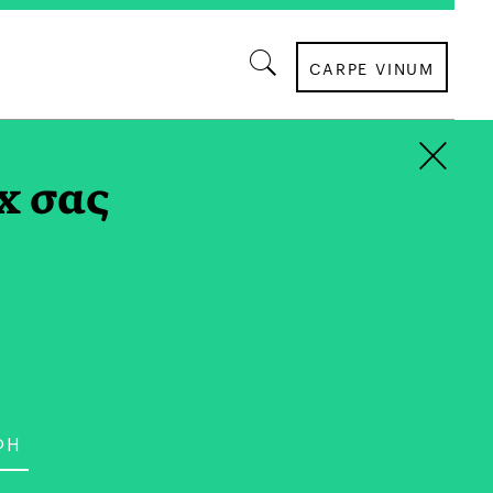
CARPE VINUM
×
TAG
x σας
ΕΠΙΣΤΗΜΗ
ραβεία Συνολικής
rchisearch & Renzo
ng Workshop