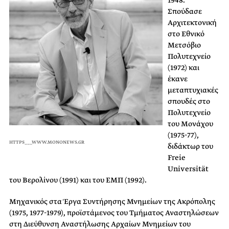
1948.
Σπούδασε
Αρχιτεκτονική
στο Εθνικό
Μετσόβιο
Πολυτεχνείο
(1972) και
έκανε
μεταπτυχιακές
σπουδές στο
Πολυτεχνείο
του Μονάχου
(1975-77),
HTTPS___WWW.MONONEWS.GR
διδάκτωρ του
Freie
Universität
του Βερολίνου (1991) και του ΕΜΠ (1992).
Μηχανικός στα Έργα Συντήρησης Μνημείων της Ακρόπολης
(1975, 1977-1979), προϊστάμενος του Τμήματος Αναστηλώσεων
στη Διεύθυνση Αναστήλωσης Αρχαίων Μνημείων του