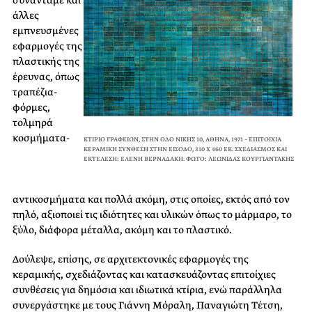
συναντάμε και
άλλες
εμπνευσμένες
εφαρμογές της
πλαστικής της
έρευνας, όπως
τραπέζια-
φόρμες,
τολμηρά
κοσμήματα-
ΚΤΙΡΙΟ ΓΡΑΦΕΙΩΝ, ΣΤΗΝ ΟΔΟ ΝΙΚΗΣ 10, ΑΘΗΝΑ, 1971 – ΕΠΙΤΟΙΧΙΑ
ΚΕΡΑΜΙΚΗ ΣΥΝΘΕΣΗ ΣΤΗΝ ΕΙΣΟΔΟ, 310 X 460 ΕΚ. ΣΧΕΔΙΑΣΜΟΣ ΚΑΙ
ΕΚΤΕΛΕΣH: ΕΛΕΝΗ ΒΕΡΝΑΔΑΚΗ. ΦΩΤΟ: ΛΕΩΝΙΔΑΣ ΚΟΥΡΓΙΑΝΤΑΚΗΣ
αντικοσμήματα και πολλά ακόμη, στις οποίες, εκτός από τον
πηλό, αξιοποιεί τις ιδιότητες και υλικών όπως το μάρμαρο, το
ξύλο, διάφορα μέταλλα, ακόμη και το πλαστικό.
Δούλεψε, επίσης, σε αρχιτεκτονικές εφαρμογές της
κεραμικής, σχεδιάζοντας και κατασκευάζοντας επιτοίχιες
συνθέσεις για δημόσια και ιδιωτικά κτίρια, ενώ παράλληλα
συνεργάστηκε με τους Γιάννη Μόραλη, Παναγιώτη Τέτση,