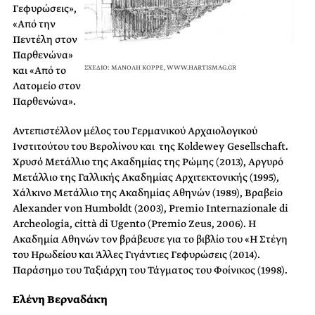
Γεφυρώσεις»,
«Από την
Πεντέλη στον
Παρθενώνα»
και «Από το
ΣΧΕΔΙΟ: ΜΑΝΟΛΗ ΚΟΡΡΕ, WWW.HARTISMAG.GR
Λατομείο στον
Παρθενώνα».
Αντεπιστέλλον μέλος του Γερμανικού Αρχαιολογικού
Ινστιτούτου του Βερολίνου και της Koldewey Gesellschaft.
Χρυσό Μετάλλιο της Ακαδημίας της Ρώμης (2013), Αργυρό
Μετάλλιο της Γαλλικής Ακαδημίας Αρχιτεκτονικής (1995),
Χάλκινο Μετάλλιο της Ακαδημίας Αθηνών (1989), Βραβείο
Alexander von Humboldt (2003), Premio Internazionale di
Archeologia, città di Ugento (Premio Zeus, 2006). H
Ακαδημία Αθηνών τον βράβευσε για το βιβλίο του «Η Στέγη
του Ηρωδείου και Άλλες Γιγάντιες Γεφυρώσεις (2014).
Παράσημο του Ταξιάρχη του Τάγματος του Φοίνικος (1998).
Ελένη Βερναδάκη