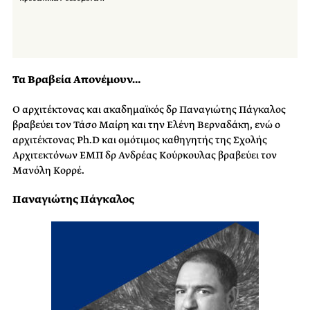
Τα Βραβεία Απονέμουν…
Ο αρχιτέκτονας και ακαδημαϊκός
δρ Παναγιώτης Πάγκαλος
βραβεύει τον Τάσο Μαίρη και την Ελένη Βερναδάκη, ενώ ο
αρχιτέκτονας Ph.D και ομότιμος καθηγητής της Σχολής
Αρχιτεκτόνων ΕΜΠ
δρ Ανδρέας Κούρκουλας
βραβεύει τον
Μανόλη Κορρέ.
Παναγιώτης Πάγκαλος