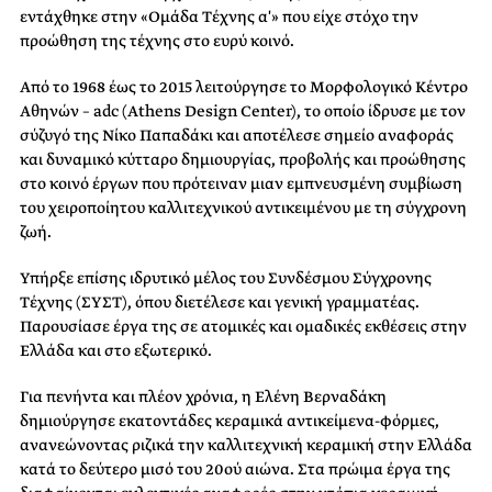
εντάχθηκε στην «Ομάδα Τέχνης α′» που είχε στόχο την
προώθηση της τέχνης στο ευρύ κοινό.
Από το 1968 έως το 2015 λειτούργησε το Μορφολογικό Κέντρο
Αθηνών – adc (Athens Design Center), το οποίο ίδρυσε με τον
σύζυγό της Νίκο Παπαδάκι και αποτέλεσε σημείο αναφοράς
και δυναμικό κύτταρο δημιουργίας, προβολής και προώθησης
στο κοινό έργων που πρότειναν μιαν εμπνευσμένη συμβίωση
του χειροποίητου καλλιτεχνικού αντικειμένου με τη σύγχρονη
ζωή.
Υπήρξε επίσης ιδρυτικό μέλος του Συνδέσμου Σύγχρονης
Τέχνης (ΣΥΣΤ), όπου διετέλεσε και γενική γραμματέας.
Παρουσίασε έργα της σε ατομικές και ομαδικές εκθέσεις στην
Ελλάδα και στο εξωτερικό.
Για πενήντα και πλέον χρόνια, η Ελένη Βερναδάκη
δημιούργησε εκατοντάδες κεραμικά αντικείμενα-φόρμες,
ανανεώνοντας ριζικά την καλλιτεχνική κεραμική στην Ελλάδα
κατά το δεύτερο μισό του 20ού αιώνα. Στα πρώιμα έργα της