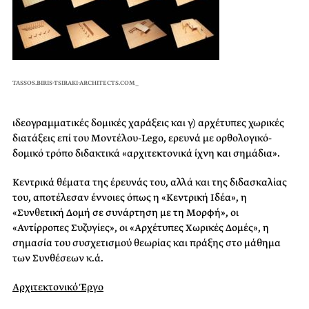
TASSOS.BIRIS-TSIRAKI-ARCHITECTS.COM_
ιδεογραμματικές δομικές χαράξεις και γ) αρχέτυπες χωρικές
διατάξεις επί του Μοντέλου-Lego, ερευνά με ορθολογικό-
δομικό τρόπο διδακτικά «αρχιτεκτονικά ίχνη και σημάδια».
Κεντρικά θέματα της έρευνάς του, αλλά και της διδασκαλίας
του, αποτέλεσαν έννοιες όπως η «Κεντρική Ιδέα», η
«Συνθετική Δομή σε συνάρτηση με τη Μορφή», οι
«Αντίρροπες Συζυγίες», οι «Αρχέτυπες Χωρικές Δομές», η
σημασία του συσχετισμού θεωρίας και πράξης στο μάθημα
των Συνθέσεων κ.ά.
Αρχιτεκτονικό Έργο