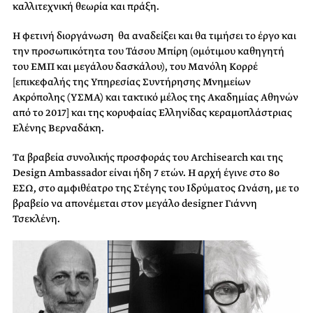
καλλιτεχνική θεωρία και πράξη.
Η φετινή διοργάνωση θα αναδείξει και θα τιμήσει το έργο και
την προσωπικότητα του
Τάσου Μπίρη
(ομότιμου καθηγητή
του ΕΜΠ και μεγάλου δασκάλου), του
Μανόλη Κορρέ
[επικεφαλής της Υπηρεσίας Συντήρησης Μνημείων
Ακρόπολης (ΥΣΜΑ) και τακτικό μέλος της Ακαδημίας Αθηνών
από το 2017] και της κορυφαίας Ελληνίδας κεραμοπλάστριας
Ελένης Βερναδάκη
.
Tα βραβεία συνολικής προσφοράς του Archisearch και της
Design Ambassador είναι ήδη 7 ετών. Η αρχή έγινε στο 8ο
ΕΣΩ, στο αμφιθέατρο της Στέγης του Ιδρύματος Ωνάση, με το
βραβείο να απονέμεται στον μεγάλο designer Γιάννη
Τσεκλένη.