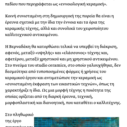
πεδίου που περιγράφεται ως «εννοιολογική κεραμική».
Κοινή συνισταμένη στη δημιουργική της πορεία θα είναι η
έρευνα σχετικά με την ίδια την έννοια και τα όρια της
κεραμικής τέχνης, αλλά και συνολικά του χειροποίητου
καλλιτεχνικού αντικειμένου.
Η Βερναδάκη θα κατορθώσει τελικά να υπερβεί τη διάκριση,
αφενός, μεταξύ «υψηλής» και «ελάσσονος» τέχνης και,
αφετέρου, μεταξύ χρηστικού και μη χρηστικού αντικειμένου.
Στο πνεύμα του studio ceramics, στο οποίο γαλουχήθηκε, δεν
δεσμεύτηκε από τυποποιημένες φόρμες ή χρήσεις του
κεραμικού έργου και αντιμετώπισε την κεραμική ως
«συνισταμένη έκφραση των εικαστικών τεχνών», όπως τη
χαρακτήριζε η ίδια. Ως μια μορφή τέχνης η ποιότητα της
οποίας ορίζεται από τη διαρκή έρευνα, τεχνική,
μορφοπλαστική και διανοητική, που καταθέτει ο καλλιτέχνης.
Στο πληθωρικό
της έργο