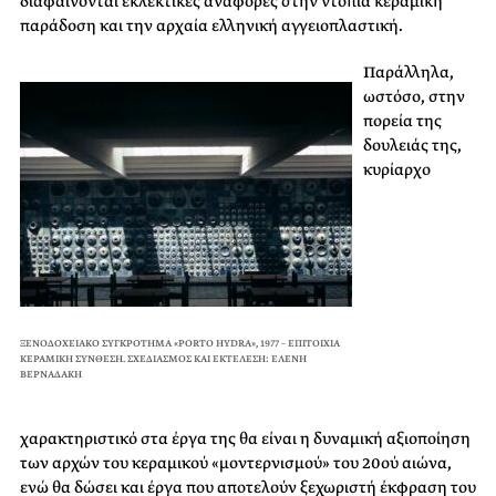
διαφαίνονται εκλεκτικές αναφορές στην ντόπια κεραμική
παράδοση και την αρχαία ελληνική αγγειοπλαστική.
Παράλληλα,
ωστόσο, στην
πορεία της
δουλειάς της,
κυρίαρχο
ΞΕΝΟΔΟΧΕΙΑΚΟ ΣΥΓΚΡΟΤΗΜΑ «PORTO HYDRA», 1977 – ΕΠΙΤΟΙΧΙΑ
ΚΕΡΑΜΙΚΗ ΣΥΝΘΕΣΗ. ΣΧΕΔΙΑΣΜΟΣ ΚΑΙ ΕΚΤΕΛΕΣΗ: ΕΛΕΝΗ
ΒΕΡΝΑΔΑΚΗ
χαρακτηριστικό στα έργα της θα είναι η δυναμική αξιοποίηση
των αρχών του κεραμικού «μοντερνισμού» του 20ού αιώνα,
ενώ θα δώσει και έργα που αποτελούν ξεχωριστή έκφραση του