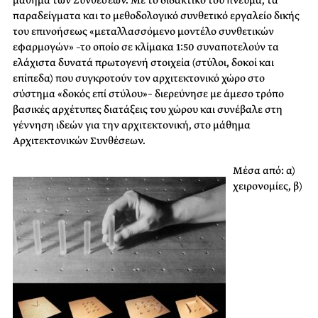
μάθημα των Συνθέσεων.
Με το διδακτικό του πνεύμα, τα
παραδείγματα και το μεθοδολογικό συνθετικό εργαλείο δικής
του επινοήσεως «μεταλλασσόμενο μοντέλο συνθετικών
εφαρμογών» –το οποίο σε κλίμακα 1:50 συναποτελούν τα
ελάχιστα δυνατά πρωτογενή στοιχεία (στύλοι, δοκοί και
επίπεδα) που συγκροτούν τον αρχιτεκτονικό χώρο στο
σύστημα «δοκός επί στύλου»– διερεύνησε με άμεσο τρόπο
βασικές αρχέτυπες διατάξεις του χώρου και συνέβαλε στη
γέννηση ιδεών για την αρχιτεκτονική, στο μάθημα
Αρχιτεκτονικών Συνθέσεων.
Μέσα από: α)
χειρονομίες, β)