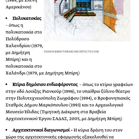
(1989, με Ελένη
Αμερικάνου)
Πολυκατοκίες
– όπως η
πολυκατοικία στο
Πολύδροσο
Χαλανδρίου (1979,
με Δημήτρη
TASSOS.BIRIS-TSIRAKI-ARCHITECTS.COM
Μπίρη) και η
πολυκατοικία στο
Χαλάνδρι (1979, με Δημήτρη Μπίρη)
Κτίρια δημόσιου ενδιαφέροντος
– όπως το κτίριο γραφείων
στην οδό Λουίζης Ριανκούρ (1996), το υπαίθριο ξύλινο θέατρο
στην Πολυτεχνειούπολη Ζωγράφου (1994), ο Βρεφονηπιακός
Σταθμός Δήμου Μαρκόπουλου (1993) και το Αρχαιολογικό
Μουσείο Ήλιδας (Τιμητική Διάκριση στα Βραβεία
Αρχιτεκτονικού Έργου ΣΑΔΑΣ, 2005, με Δημήτρη Μπίρη)
Αρχιτεκτονικοί διαγωνισμοί –
Η κύρια δράση του στον
χώρο της αρχιτεκτονικής εφαρμογής εξακολουθεί να