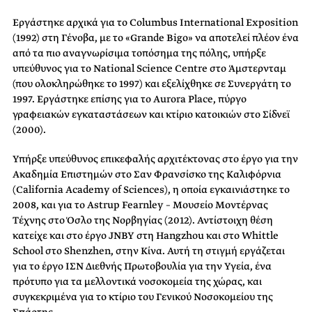
Εργάστηκε αρχικά για το Columbus International Exposition
(1992) στη Γένοβα, με το «Grande Bigo» να αποτελεί πλέον ένα
από τα πιο αναγνωρίσιμα τοπόσημα της πόλης, υπήρξε
υπεύθυνος για το National Science Centre στο Άμστερνταμ
(που ολοκληρώθηκε το 1997) και εξελίχθηκε σε Συνεργάτη το
1997. Εργάστηκε επίσης για το Aurora Place, πύργο
γραφειακών εγκαταστάσεων και κτίριο κατοικιών στο Σίδνεϊ
(2000).
Υπήρξε υπεύθυνος επικεφαλής αρχιτέκτονας στο έργο για την
Ακαδημία Επιστημών στο Σαν Φρανσίσκο της Καλιφόρνια
(California Academy of Sciences), η οποία εγκαινιάστηκε το
2008, και για το Astrup Fearnley – Μουσείο Μοντέρνας
Τέχνης στο Όσλο της Νορβηγίας (2012). Αντίστοιχη θέση
κατείχε και στο έργο JNBY στη Hangzhou και στο Whittle
School στο Shenzhen, στην Κίνα. Αυτή τη στιγμή εργάζεται
για το έργο ΙΣΝ Διεθνής Πρωτοβουλία για την Υγεία, ένα
πρότυπο για τα μελλοντικά νοσοκομεία της χώρας, και
συγκεκριμένα για το κτίριο του Γενικού Νοσοκομείου της