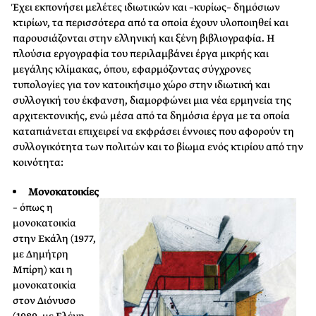
Έχει εκπονήσει μελέτες ιδιωτικών και –κυρίως– δημόσιων
κτιρίων, τα περισσότερα από τα οποία έχουν υλοποιηθεί και
παρουσιάζονται στην ελληνική και ξένη βιβλιογραφία. Η
πλούσια εργογραφία του περιλαμβάνει έργα μικρής και
μεγάλης κλίμακας, όπου, εφαρμόζοντας σύγχρονες
τυπολογίες για τον κατοικήσιμο χώρο στην ιδιωτική και
συλλογική του έκφανση, διαμορφώνει μια νέα ερμηνεία της
αρχιτεκτονικής, ενώ μέσα από τα δημόσια έργα με τα οποία
καταπιάνεται επιχειρεί να εκφράσει έννοιες που αφορούν τη
συλλογικότητα των πολιτών και το βίωμα ενός κτιρίου από την
κοινότητα:
Μονοκατοικίες
– όπως η
μονοκατοικία
στην Εκάλη (1977,
με Δημήτρη
Μπίρη) και η
μονοκατοικία
στον Διόνυσο