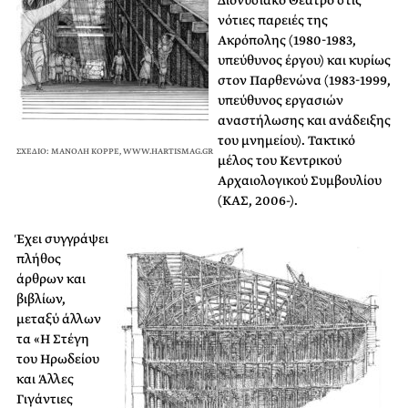
Διονυσιακό Θέατρο στις
νότιες παρειές της
Ακρόπολης (1980-1983,
υπεύθυνος έργου) και κυρίως
στον Παρθενώνα (1983-1999,
υπεύθυνος εργασιών
αναστήλωσης και ανάδειξης
του μνημείου). Τακτικό
ΣΧΕΔΙΟ: ΜΑΝΟΛΗ ΚΟΡΡΕ, WWW.HARTISMAG.GR
μέλος του Κεντρικού
Αρχαιολογικού Συμβουλίου
(ΚΑΣ, 2006-).
Έχει συγγράψει
πλήθος
άρθρων και
βιβλίων,
μεταξύ άλλων
τα «Η Στέγη
του Ηρωδείου
και Άλλες
Γιγάντιες