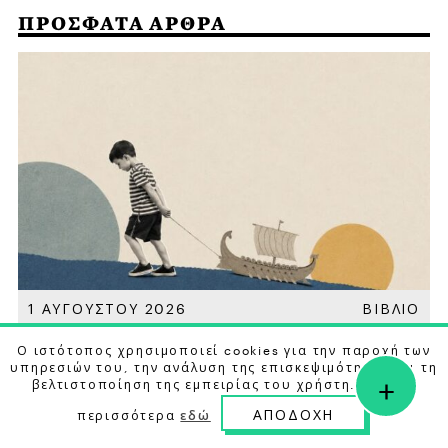
ΠΡΟΣΦΑΤΑ ΑΡΘΡΑ
Α
1 ΑΥΓΟΥΣΤΟΥ 2026
ΒΙΒΛΙΟ
Οδύσσεια: Η Μεγαλύτερη Επιτυχία
Ο ιστότοπος χρησιμοποιεί cookies για την παροχή των
υπηρεσιών του, την ανάλυση της επισκεψιμότητας και τη
του Nolan δεν Ήταν η Ταινία
+
βελτιστοποίηση της εμπειρίας του χρήστη. Μάθετε
ΔΕΣΠΟΙΝΑ ΡΑΜΜΟΥ
ΑΠΟΔΟΧΗ
περισσότερα
εδώ