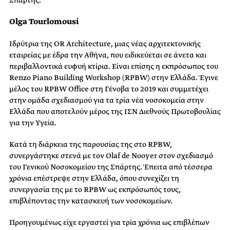
Σπάρτης.
Olga Tourlomousi
Ιδρύτρια της OR Architecture, μιας νέας αρχιτεκτονικής
εταιρείας με έδρα την Αθήνα, που ειδικεύεται σε άνετα και
περιβαλλοντικά ευφυή κτίρια. Είναι επίσης η εκπρόσωπος του
Renzo Piano Building Workshop (RPBW) στην Ελλάδα. Έγινε
μέλος του RPBW Office στη Γένοβα το 2019 και συμμετέχει
στην ομάδα σχεδιασμού για τα τρία νέα νοσοκομεία στην
Ελλάδα που αποτελούν μέρος της ΙΣΝ Διεθνούς Πρωτοβουλίας
για την Υγεία.
Κατά τη διάρκεια της παρουσίας της στο RPBW,
συνεργάστηκε στενά με τον Olaf de Nooyer στον σχεδιασμό
του Γενικού Νοσοκομείου της Σπάρτης. Έπειτα
από τέσσερα
χρόνια επέστρεψε στην Ελλάδα, όπου συνεχίζει τη
συνεργασία της με το RPBW ως εκπρόσωπός τους,
επιβλέποντας την κατασκευή των νοσοκομείων.
Προηγουμένως είχε εργαστεί για τρία χρόνια ως επιβλέπων