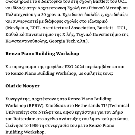
Ολοκλήρωσε το διδακτορικό του στη σχολή Bartlett του UCL
και δίδαξε στην Αρχιτεκτονική Σχολή του Εθνικού Μετσόβιου
Πολυτεχνείου για 30 χρόνια. Εχει δώσει διαλέξεις, έχει διδάξει
και συνεργαστεί με διάφορες σχολές στο εξωτερικό
(Μενδρίσιο, EPFL, Architectural Association, Bartlett – UCL,
Καθολικό Πανεπιστήμιο της Χιλής, Τεχνικό Πανεπιστήμιο της
Κωνσταντινούπολης, Georgia Tech κ.λπ.).
Renzo Piano Building Workshop
Στο πρόγραμμα της ημερίδας ΕΣΩ 2024 περιλαμβάνεται και
τo Renzo Piano Building Workshop, με ομιλητές τους:
Olaf de Nooyer
Συνεργάτης, αρχιτέκτονας στο Renzo Piano Building
Workshop (RPBW). Σπούδασε στο Netherlands TU (Technical
University) στο Ντελφτ και, αφού εργάστηκε για τον Δήμο
του Rotterdam στο σχέδιο ανάπτυξης του λιμενικού μετώπου,
ξεκίνησε το 1989 τη συνεργασία του με το Renzo Piano
Building Workshop.