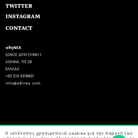
TWITTER
INSTAGRAM
CONTACT
αθηΝΕΑ
ΙΩΝΟΣ ΔΡΑΓΟΥΜΗ 1
ΑΘΗΝΑ, 115 28
ΕΛΛΑΔΑ
+30 210 3318831
info@a8inea.com
COPYRIGHT © 2026 αθηΝΕΑ, ALL RIGHTS RESERVED.
Ο ιστότοπος χρησιμοποιεί cookies για την παροχή των
υπηρεσιών του, την ανάλυση της επισκεψιμότητας και τη