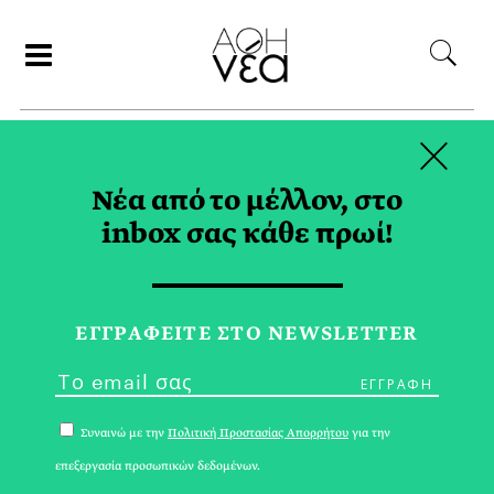
×
ΑΝΑΖΗΤΗΣΗ
Νέα από το μέλλον, στο
inbox σας κάθε πρωί!
PEN AMERICA TAG
ΕΓΓPΑΦΕΙΤΕ ΣΤΟ NEWSLETTER
Συναινώ με την
Πολιτική Προστασίας Απορρήτου
για την
επεξεργασία προσωπικών δεδομένων.