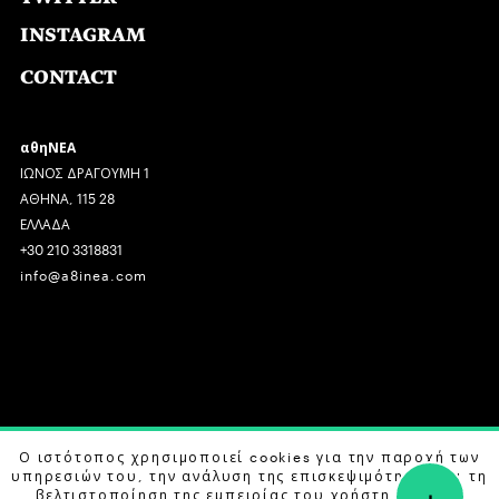
INSTAGRAM
CONTACT
αθηΝΕΑ
ΙΩΝΟΣ ΔΡΑΓΟΥΜΗ 1
ΑΘΗΝΑ, 115 28
ΕΛΛΑΔΑ
+30 210 3318831
info@a8inea.com
COPYRIGHT © 2026 αθηΝΕΑ, ALL RIGHTS RESERVED.
Ο ιστότοπος χρησιμοποιεί cookies για την παροχή των
υπηρεσιών του, την ανάλυση της επισκεψιμότητας και τη
+
DESIGN BY
G DESIGN STUDIO
. DEVELOPED BY
B LABS
.
βελτιστοποίηση της εμπειρίας του χρήστη. Μάθετε