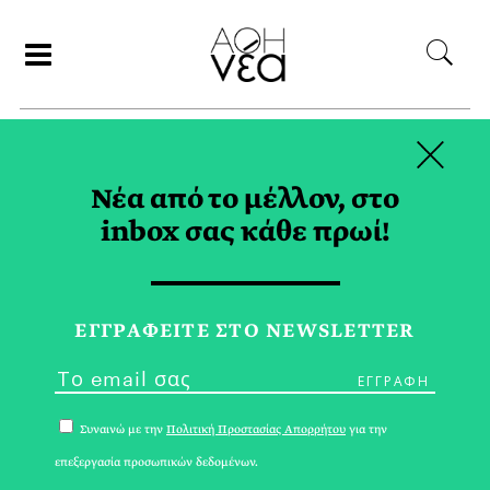
×
ΑΝΑΖΗΤΗΣΗ
Νέα από το μέλλον, στο
inbox σας κάθε πρωί!
ΣΟΥΠΑ TAG
ΕΓΓPΑΦΕΙΤΕ ΣΤΟ NEWSLETTER
Συναινώ με την
Πολιτική Προστασίας Απορρήτου
για την
επεξεργασία προσωπικών δεδομένων.