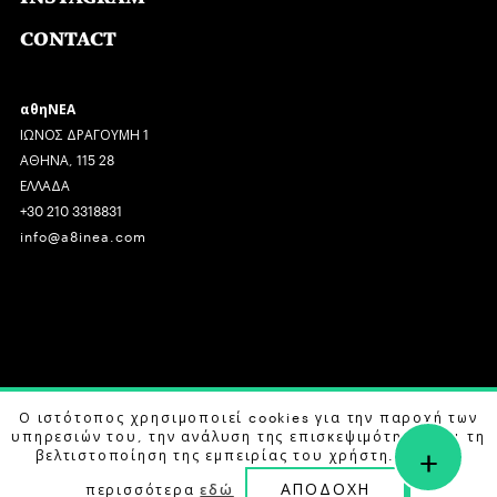
CONTACT
αθηΝΕΑ
ΙΩΝΟΣ ΔΡΑΓΟΥΜΗ 1
ΑΘΗΝΑ, 115 28
ΕΛΛΑΔΑ
+30 210 3318831
info@a8inea.com
COPYRIGHT © 2026 αθηΝΕΑ, ALL RIGHTS RESERVED.
Ο ιστότοπος χρησιμοποιεί cookies για την παροχή των
υπηρεσιών του, την ανάλυση της επισκεψιμότητας και τη
+
DESIGN BY
G DESIGN STUDIO
. DEVELOPED BY
B LABS
.
βελτιστοποίηση της εμπειρίας του χρήστη. Μάθετε
ΑΠΟΔΟΧΗ
περισσότερα
εδώ