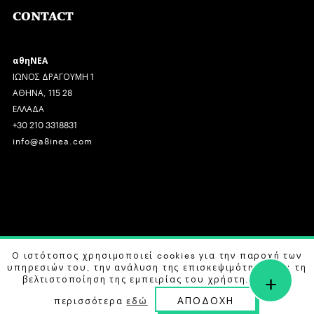
CONTACT
αθηΝΕΑ
ΙΩΝΟΣ ΔΡΑΓΟΥΜΗ 1
ΑΘΗΝΑ, 115 28
ΕΛΛΑΔΑ
+30 210 3318831
info@a8inea.com
COPYRIGHT © 2026 αθηΝΕΑ, ALL RIGHTS RESERVED.
Ο ιστότοπος χρησιμοποιεί cookies για την παροχή των
υπηρεσιών του, την ανάλυση της επισκεψιμότητας και τη
+
DESIGN BY
G DESIGN STUDIO
. DEVELOPED BY
B LABS
.
βελτιστοποίηση της εμπειρίας του χρήστη. Μάθετε
ΑΠΟΔΟΧΗ
περισσότερα
εδώ