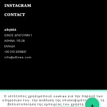
INSTAGRAM
CONTACT
αθηΝΕΑ
ΙΩΝΟΣ ΔΡΑΓΟΥΜΗ 1
ΑΘΗΝΑ, 115 28
ΕΛΛΑΔΑ
+30 210 3318831
info@a8inea.com
COPYRIGHT © 2026 αθηΝΕΑ, ALL RIGHTS RESERVED.
Ο ιστότοπος χρησιμοποιεί cookies για την παροχή των
υπηρεσιών του, την ανάλυση της επισκεψιμότητας και τη
+
DESIGN BY
G DESIGN STUDIO
. DEVELOPED BY
B LABS
.
βελτιστοποίηση της εμπειρίας του χρήστη. Μάθετε