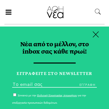
×
ΑΝΑΖΗΤΗΣΗ
Νέα από το μέλλον, στο
inbox σας κάθε πρωί!
ΤΑΧΙΝΙ TAG
ΕΓΓPΑΦΕΙΤΕ ΣΤΟ NEWSLETTER
Συναινώ με την
Πολιτική Προστασίας Απορρήτου
για την
επεξεργασία προσωπικών δεδομένων.