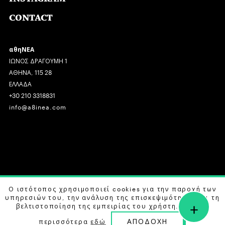
CONTACT
αθηΝΕΑ
ΙΩΝΟΣ ΔΡΑΓΟΥΜΗ 1
ΑΘΗΝΑ, 115 28
ΕΛΛΑΔΑ
+30 210 3318831
info@a8inea.com
COPYRIGHT © 2026 αθηΝΕΑ, ALL RIGHTS RESERVED.
Ο ιστότοπος χρησιμοποιεί cookies για την παροχή των
υπηρεσιών του, την ανάλυση της επισκεψιμότητας και τη
+
DESIGN BY
G DESIGN STUDIO
. DEVELOPED BY
B LABS
.
βελτιστοποίηση της εμπειρίας του χρήστη. Μάθετε
ΑΠΟΔΟΧΗ
περισσότερα
εδώ