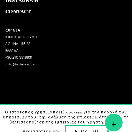
INSTAGRAM
CONTACT
αθηΝΕΑ
ΙΩΝΟΣ ΔΡΑΓΟΥΜΗ 1
ΑΘΗΝΑ, 115 28
ΕΛΛΑΔΑ
+30 210 3318831
info@a8inea.com
COPYRIGHT © 2026 αθηΝΕΑ, ALL RIGHTS RESERVED.
Ο ιστότοπος χρησιμοποιεί cookies για την παροχή των
υπηρεσιών του, την ανάλυση της επισκεψιμότητας και τη
+
DESIGN BY
G DESIGN STUDIO
. DEVELOPED BY
B LABS
.
βελτιστοποίηση της εμπειρίας του χρήστη. Μάθετε
ΑΠΟΔΟΧΗ
περισσότερα
εδώ