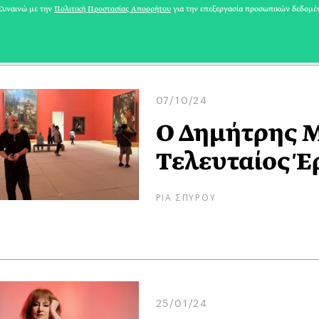
ΡΙΑ ΣΠΥΡΟΥ
υναινώ με την
Πολιτική Προστασίας Απορρήτου
για την επεξεργασία προσωπικών δεδομέ
07/10/24
Ο Δημήτρης Μ
Τελευταίος Έ
ΡΙΑ ΣΠΥΡΟΥ
25/01/24