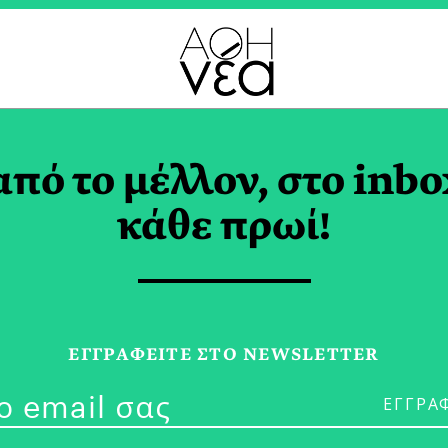
ΓΟΥΔΙ TAG
από το μέλλον, στο inbo
κάθε πρωί!
22/10/25
Χριστίνα Πουλ
ΕΓΓPΑΦΕΙΤΕ ΣΤΟ NEWSLETTER
Αλλά Κοιτά τα