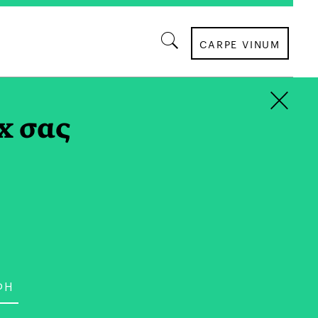
CARPE VINUM
×
x σας
ΣΥΝΕΝΤΕΥΞΕΙΣ
ίτση | Πατά Γερά στη Γη,
 Αστέρια