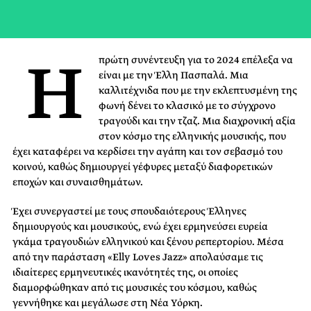
Η
πρώτη συνέντευξη για το 2024 επέλεξα να
είναι με την Έλλη Πασπαλά. Μια
καλλιτέχνιδα που με την εκλεπτυσμένη της
φωνή δένει το κλασικό με το σύγχρονο
τραγούδι και την τζαζ. Μια διαχρονική αξία
στον κόσμο της ελληνικής μουσικής, που
έχει καταφέρει να κερδίσει την αγάπη και τον σεβασμό του
κοινού, καθώς δημιουργεί γέφυρες μεταξύ διαφορετικών
εποχών και συναισθημάτων.
Έχει συνεργαστεί με τους σπουδαιότερους Έλληνες
δημιουργούς και μουσικούς, ενώ έχει ερμηνεύσει ευρεία
γκάμα τραγουδιών ελληνικού και ξένου ρεπερτορίου. Μέσα
από την παράσταση «Elly Loves Jazz» απολαύσαμε τις
ιδιαίτερες ερμηνευτικές ικανότητές της, οι οποίες
διαμορφώθηκαν από τις μουσικές του κόσμου, καθώς
γεννήθηκε και μεγάλωσε στη Νέα Υόρκη.