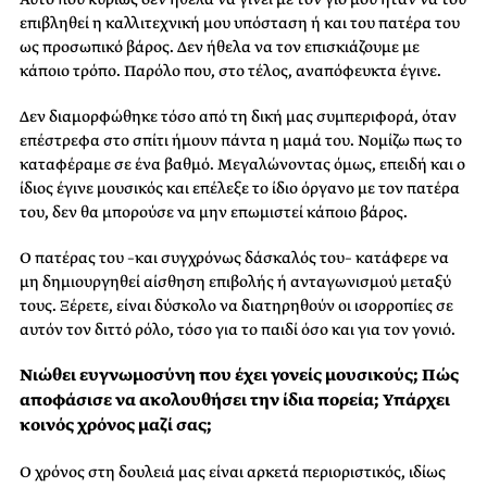
επιβληθεί η καλλιτεχνική μου υπόσταση ή και του πατέρα του
ως προσωπικό βάρος. Δεν ήθελα να τον επισκιάζουμε με
κάποιο τρόπο. Παρόλο που, στο τέλος, αναπόφευκτα έγινε.
Δεν διαμορφώθηκε τόσο από τη δική μας συμπεριφορά, όταν
επέστρεφα στο σπίτι ήμουν πάντα η μαμά του. Νομίζω πως το
καταφέραμε σε ένα βαθμό. Μεγαλώνοντας όμως, επειδή και ο
ίδιος έγινε μουσικός και επέλεξε το ίδιο όργανο με τον πατέρα
του, δεν θα μπορούσε να μην επωμιστεί κάποιο βάρος.
Ο πατέρας του –και συγχρόνως δάσκαλός του– κατάφερε να
μη δημιουργηθεί αίσθηση επιβολής ή ανταγωνισμού μεταξύ
τους. Ξέρετε, είναι δύσκολο να διατηρηθούν οι ισορροπίες σε
αυτόν τον διττό ρόλο, τόσο για το παιδί όσο και για τον γονιό.
Νιώθει ευγνωμοσύνη που έχει γονείς μουσικούς; Πώς
αποφάσισε να ακολουθήσει την ίδια πορεία; Υπάρχει
κοινός χρόνος μαζί σας;
Ο χρόνος στη δουλειά μας είναι αρκετά περιοριστικός, ιδίως