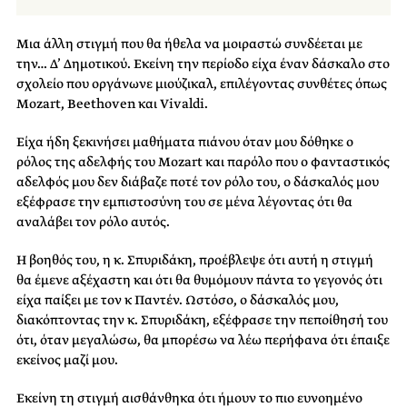
Μια άλλη στιγμή που θα ήθελα να μοιραστώ συνδέεται με
την… Δ’ Δημοτικού. Εκείνη την περίοδο είχα έναν δάσκαλο στο
σχολείο που οργάνωνε μιούζικαλ, επιλέγοντας συνθέτες όπως
Mozart, Beethoven και Vivaldi.
Είχα ήδη ξεκινήσει μαθήματα πιάνου όταν μου δόθηκε ο
ρόλος της αδελφής του Mozart και παρόλο που ο φανταστικός
αδελφός μου δεν διάβαζε ποτέ τον ρόλο του, ο δάσκαλός μου
εξέφρασε την εμπιστοσύνη του σε μένα λέγοντας ότι θα
αναλάβει τον ρόλο αυτός.
Η βοηθός του, η κ. Σπυριδάκη, προέβλεψε ότι αυτή η στιγμή
θα έμενε αξέχαστη και ότι θα θυμόμουν πάντα το γεγονός ότι
είχα παίξει με τον κ Παντέν. Ωστόσο, ο δάσκαλός μου,
διακόπτοντας την κ. Σπυριδάκη, εξέφρασε την πεποίθησή του
ότι, όταν μεγαλώσω, θα μπορέσω να λέω περήφανα ότι έπαιξε
εκείνος μαζί μου.
Εκείνη τη στιγμή αισθάνθηκα ότι ήμουν το πιο ευνοημένο