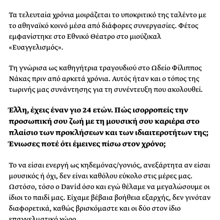
Τα τελευταία χρόνια μοιράζεται το υποκριτικό της ταλέντο με
το αθηναϊκό κοινό μέσα από διάφορες συνεργασίες. Φέτος
εμφανίστηκε στο Εθνικό Θέατρο στο μιούζικαλ
«Ευαγγελισμός».
Τη γνώρισα ως καθηγήτρια τραγουδιού στο Ωδείο Φίλιππος
Νάκας πριν από αρκετά χρόνια. Αυτός ήταν και ο τόπος της
τωρινής μας συνάντησης για τη συνέντευξη που ακολουθεί.
Έλλη, έχεις έναν γιο 24 ετών. Πώς ισορροπείς την
προσωπική σου ζωή με τη μουσική σου καριέρα στο
πλαίσιο των προκλήσεων και των ιδιαιτεροτήτων της;
Ένιωσες ποτέ ότι έμεινες πίσω στον χρόνο;
Το να είσαι ενεργή ως κηδεμόνας/γονιός, ανεξάρτητα αν είσαι
μουσικός ή όχι, δεν είναι καθόλου εύκολο στις μέρες μας.
Ωστόσο, τόσο ο David όσο και εγώ θέλαμε να μεγαλώσουμε οι
ίδιοι το παιδί μας. Είχαμε βέβαια βοήθεια εξαρχής, δεν γινόταν
διαφορετικά, καθώς βρισκόμαστε και οι δύο στον ίδιο
επαγγελματικό χώρο.