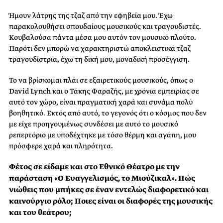
Ήμουν λάτρης της τζαζ από την εφηβεία μου. Έχω
παρακολουθήσει σπουδαίους μουσικούς και τραγουδιστές.
Κουβαλούσα πάντα μέσα μου αυτόν τον μουσικό πλούτο.
Παρότι δεν μπορώ να χαρακτηριστώ αποκλειστικά τζαζ
τραγουδίστρια, έχω τη δική μου, μοναδική προσέγγιση.
Το να βρίσκομαι πλάι σε εξαιρετικούς μουσικούς, όπως o
David Lynch και ο Τάκης Φαραζής, με χρόνια εμπειρίας σε
αυτό τον χώρο, είναι πραγματική χαρά και συνάμα πολύ
βοηθητικό. Εκτός από αυτό, το γεγονός ότι ο κόσμος που δεν
με είχε προηγουμένως συνδέσει με αυτό το μουσικό
ρεπερτόριο με υποδέχτηκε με τόσο θέρμη και αγάπη, μου
πρόσφερε χαρά και πληρότητα.
Φέτος σε είδαμε και στο Εθνικό Θέατρο με την
παράσταση «Ο Ευαγγελισμός, το Μιούζικαλ». Πώς
νιώθεις που μπήκες σε έναν εντελώς διαφορετικό και
καινούργιο ρόλο; Ποιες είναι οι διαφορές της μουσικής
και του θεάτρου;