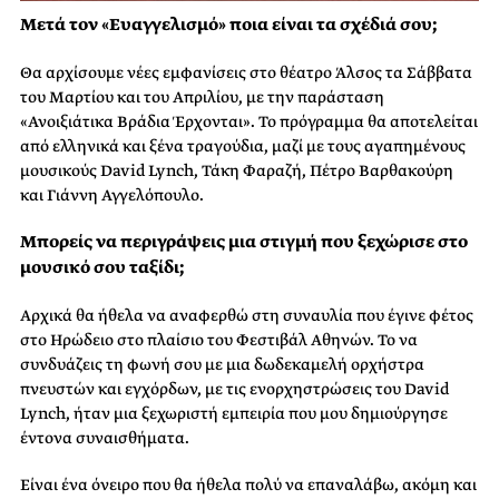
Μετά τον «Ευαγγελισμό» ποια είναι τα σχέδιά σου;
Θα αρχίσουμε νέες εμφανίσεις στο θέατρο Άλσος τα Σάββατα
του Μαρτίου και του Απριλίου, με την παράσταση
«Ανοιξιάτικα Βράδια Έρχονται». Το πρόγραμμα θα αποτελείται
από ελληνικά και ξένα τραγούδια, μαζί με τους αγαπημένους
μουσικούς David Lynch, Τάκη Φαραζή, Πέτρο Βαρθακούρη
και Γιάννη Αγγελόπουλο.
Μπορείς να περιγράψεις μια στιγμή που ξεχώρισε στο
μουσικό σου ταξίδι;
Αρχικά θα ήθελα να αναφερθώ στη συναυλία που έγινε φέτος
στο Ηρώδειο στο πλαίσιο του Φεστιβάλ Αθηνών. Το να
συνδυάζεις τη φωνή σου με μια δωδεκαμελή ορχήστρα
πνευστών και εγχόρδων, με τις ενορχηστρώσεις του David
Lynch, ήταν μια ξεχωριστή εμπειρία που μου δημιούργησε
έντονα συναισθήματα.
Είναι ένα όνειρο που θα ήθελα πολύ να επαναλάβω, ακόμη και