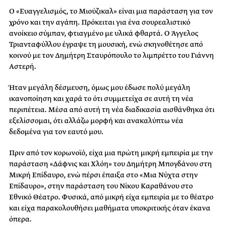
Ο «Ευαγγελισμός, το Μιούζικαλ» είναι μια παράσταση για τον
χρόνο και την αγάπη. Πρόκειται για ένα σουρεαλιστικό
ανοίκειο σύμπαν, φτιαγμένο με υλικά φθαρτά. Ο Άγγελος
Τριανταφύλλου έγραψε τη μουσική, ενώ σκηνοθέτησε από
κοινού με τον Δημήτρη Σταυρόπουλο το λιμπρέττο του Γιάννη
Αστερή.
Ήταν μεγάλη δέσμευση, όμως μου έδωσε πολύ μεγάλη
ικανοποίηση και χαρά το ότι συμμετείχα σε αυτή τη νέα
περιπέτεια. Μέσα από αυτή τη νέα διαδικασία αισθάνθηκα ότι
εξελίσσομαι, ότι αλλάζω μορφή και ανακαλύπτω νέα
δεδομένα για τον εαυτό μου.
Πριν από τον κορωνοϊό, είχα μια πρώτη μικρή εμπειρία με την
παράσταση «Δάφνις και Χλόη» του Δημήτρη Μπογδάνου στη
Μικρή Επίδαυρο, ενώ πέρσι έπαιξα στο «Μια Νύχτα στην
Επίδαυρο», στην παράσταση του Νίκου Καραθάνου στο
Εθνικό Θέατρο. Φυσικά, από μικρή είχα εμπειρία με το θέατρο
και είχα παρακολουθήσει μαθήματα υποκριτικής όταν έκανα
όπερα.