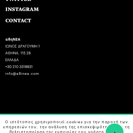
INSTAGRAM
CONTACT
αθηΝΕΑ
ΙΩΝΟΣ ΔΡΑΓΟΥΜΗ 1
ΑΘΗΝΑ, 115 28
ΕΛΛΑΔΑ
+30 210 3318831
info@a8inea.com
COPYRIGHT © 2026 αθηΝΕΑ, ALL RIGHTS RESERVED.
Ο ιστότοπος χρησιμοποιεί cookies για την παροχή των
υπηρεσιών του, την ανάλυση της επισκεψιμότητας και τη
+
DESIGN BY
G DESIGN STUDIO
. DEVELOPED BY
B LABS
.
βελτιστοποίηση της εμπειρίας του χρήστη. Μάθετε