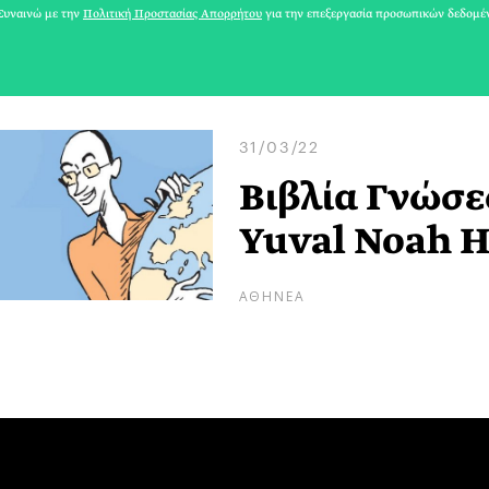
υναινώ με την
Πολιτική Προστασίας Απορρήτου
για την επεξεργασία προσωπικών δεδομέ
31/03/22
Βιβλία Γνώσε
Yuval Noah H
ΑΘΗΝΕΑ