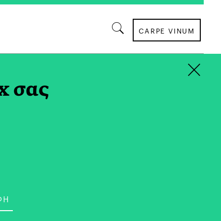
CARPE VINUM
×
x σας
ΚΟΙΝΩΝΙΑ
 Έγινε «AI SLOP»